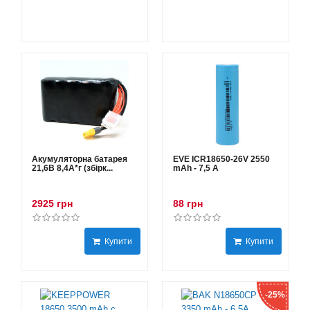
Акумуляторна батарея
EVE ICR18650-26V 2550
21,6В 8,4A*г (збірк...
mAh - 7,5 А
2925 грн
88 грн
Купити
Купити
-25%