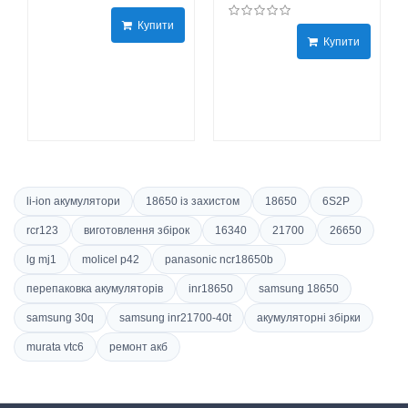
Купити
Купити
li-ion акумулятори
18650 із захистом
18650
6S2P
rcr123
виготовлення збірок
16340
21700
26650
lg mj1
molicel p42
panasonic ncr18650b
перепаковка акумуляторів
inr18650
samsung 18650
samsung 30q
samsung inr21700-40t
акумуляторні збірки
murata vtc6
ремонт акб