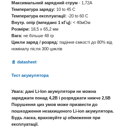
Максимальний зарядний струм
- 1,72А
Температура заряду:
10 to 45 C
Температура експлуатації:
-20 to 60 C
Внутр. опір (імпеданс 1 кГц):
< 40мОм
Розміри:
18,5 х 65,2 мм
Вага:
не більше 48 гр
Цикли заряд / розряд:
падіння ємкості до 80% від
номіналу після 300 циклів
datasheet
Тест акумулятора
Увага: дані Li-Ion акумулятори не можна
заряджати понад 4,2В і розряджати нижче 2,5В
Порушення цих умов може призвести до
пошкодження незахищеного Li-ion акумулятора.
Будь ласка, враховуйте ці обмеження при
експлуатації.