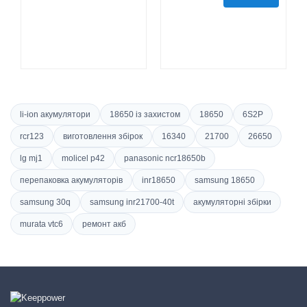
li-ion акумулятори
18650 із захистом
18650
6S2P
rcr123
виготовлення збірок
16340
21700
26650
lg mj1
molicel p42
panasonic ncr18650b
перепаковка акумуляторів
inr18650
samsung 18650
samsung 30q
samsung inr21700-40t
акумуляторні збірки
murata vtc6
ремонт акб