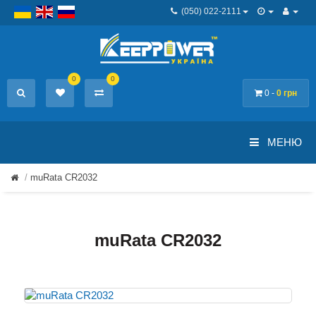
(050) 022-2111
0
0
0 -
0 грн
МЕНЮ
muRata CR2032
muRata CR2032