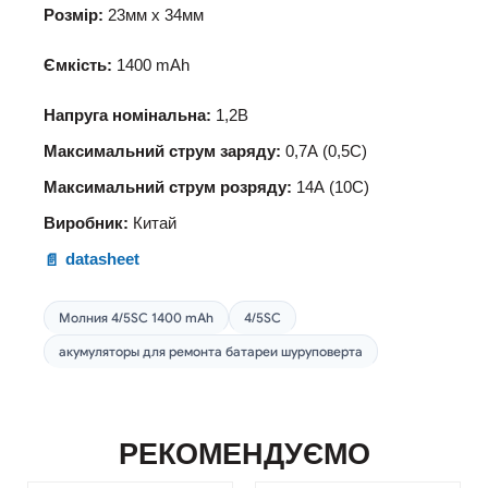
Розмір:
23мм
х
34мм
Ємкість:
1400
mAh
Напруга
номінальна
:
1,2В
Максимальний струм заряду:
0,7А (0,5С)
Максимальний струм розряду:
14А (10С)
Виробник:
Китай
datasheet
Молния 4/5SC 1400 mAh
4/5SC
акумуляторы для ремонта батареи шуруповерта
РЕКОМЕНДУЄМО