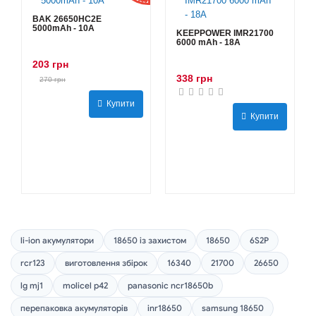
BAK 26650HC2E
5000mAh - 10А
KEEPPOWER IMR21700
6000 mAh - 18А
203 грн
338 грн
270 грн
Купити
Купити
li-ion акумулятори
18650 із захистом
18650
6S2P
rcr123
виготовлення збірок
16340
21700
26650
lg mj1
molicel p42
panasonic ncr18650b
перепаковка акумуляторів
inr18650
samsung 18650