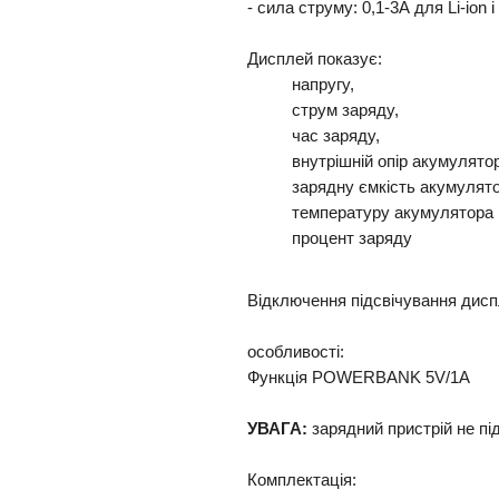
- сила струму: 0,1-3А для Li-ion 
Дисплей показує:
напругу,
струм заряду,
час заряду,
внутрішній опір акумулято
зарядну ємкість акумулят
температуру акумулятора
процент заряду
Відключення підсвічування дисп
особливості:
Функція POWERBANK 5V/1A
УВАГА:
зарядний пристрій не п
Комплектація: