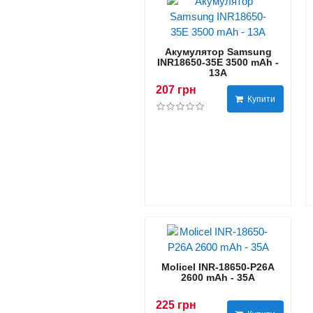
Акумулятор Samsung
INR18650-35E 3500 mAh -
13А
207 грн
Купити
Molicel INR-18650-P26A
2600 mAh - 35А
225 грн