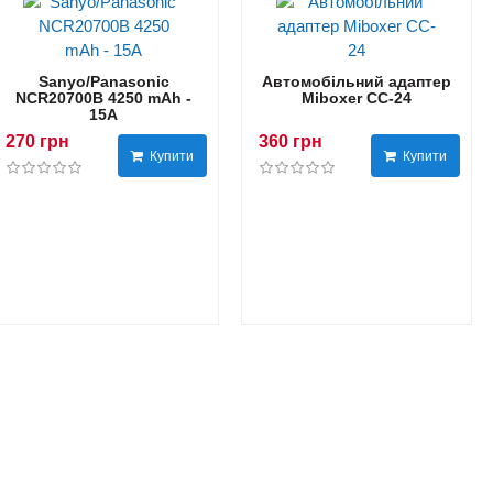
Sanyo/Panasonic
Автомобільний адаптер
NCR20700B 4250 mAh -
Miboxer CC-24
15А
270 грн
360 грн
Купити
Купити