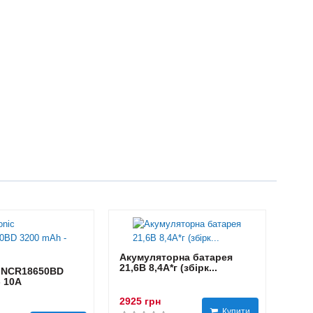
Акумуляторна батарея
21,6В 8,4A*г (збірк...
 NCR18650BD
- 10А
2925 грн
Купити