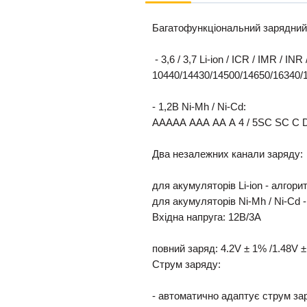
Багатофункціональний зарядний 
- 3,6 / 3,7 Li-ion / ICR / IMR / INR
10440/14430/14500/14650/16340/
- 1,2В Ni-Mh / Ni-Cd:
ААААА ААА АА А 4 / 5SC SC С 
Два незалежних канали заряду:
для акумуляторів Li-ion - алгори
для акумуляторів Ni-Mh / Ni-Cd 
Вхідна напруга: 12В/3А
повний заряд: 4.2V ± 1% /1.48V 
Струм заряду:
- автоматично адаптує струм за