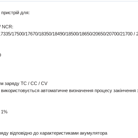
пристрій для:
 / NCR:
17335/17500/17670/18350/18490/18500/18650/20650/20700/21700 / 
D
тм заряду TC / CC / CV
- використовується автоматичне визначення процесу закінчення 
± 1%
ряду відповідно до характеристиками акумулятора