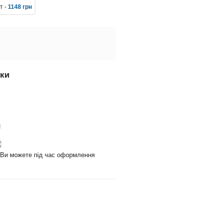
т -
1148 грн
вки
и
и Ви можете під час оформлення