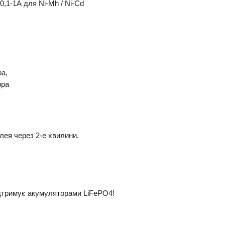
і 0,1-1А для Ni-Mh / Ni-Cd
ра,
ора
лея через 2-е хвилини.
ідтримує акумуляторами LiFePO4!