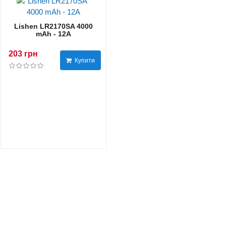
Lishen LR2170SA 4000
mAh - 12А
203 грн
Купити