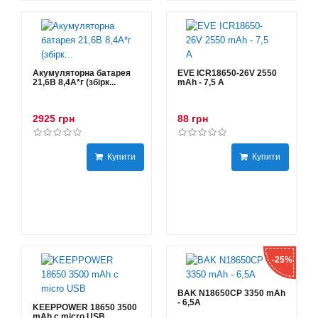
Акумуляторна батарея
EVE ICR18650-26V 2550
21,6В 8,4A*г (збірк...
mAh - 7,5 А
2925 грн
88 грн
Купити
Купити
-25%
BAK N18650CP 3350 mAh
- 6,5А
KEEPPOWER 18650 3500
mAh с micro USB