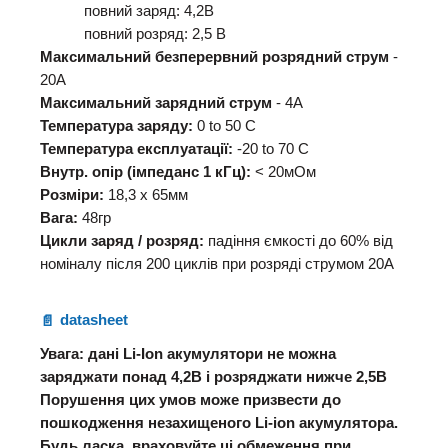
повний заряд: 4,2В
повний розряд: 2,5 В
Максимальний безперервний розрядний струм
-
20А
Максимальний зарядний струм
- 4А
Температура заряду:
0 to 50 C
Температура експлуатації:
-20 to 70 C
Внутр. опір (імпеданс 1 кГц):
< 20мОм
Розміри:
18,3 х 65мм
Вага:
48гр
Цикли заряд / розряд:
падіння ємкості до 60% від
номіналу після 200 циклів при розряді струмом 20А
datasheet
Увага: дані Li-Ion акумулятори не можна
заряджати понад 4,2В і розряджати нижче 2,5В
Порушення цих умов може призвести до
пошкодження незахищеного Li-ion акумулятора.
Будь ласка, враховуйте ці обмеження при