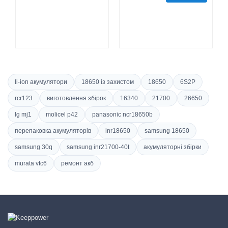
li-ion акумулятори
18650 із захистом
18650
6S2P
rcr123
виготовлення збірок
16340
21700
26650
lg mj1
molicel p42
panasonic ncr18650b
перепаковка акумуляторів
inr18650
samsung 18650
samsung 30q
samsung inr21700-40t
акумуляторні збірки
murata vtc6
ремонт акб