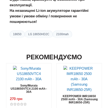
експлуатації.
На незахищені Li-ion акумулятори гарантійні
умови і умови обміну / повернення не
поширюються!
18650
LG 18650HD2C
2100mah
РЕКОМЕНДУЄМО
Sony/Murata
US18650VTC4 2100 mAh -
30А
KEEPPOWER IMR18650
270 грн
2500 mAh - 30А (Samsung
INR18650-25R)