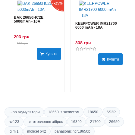
-25%
BAK 26650HC2E
5000mAh - 10А
KEEPPOWER IMR21700
6000 mAh - 18А
203 грн
338 грн
270 грн
Купити
Купити
li-ion акумулятори
18650 із захистом
18650
6S2P
rcr123
виготовлення збірок
16340
21700
26650
lg mj1
molicel p42
panasonic ncr18650b