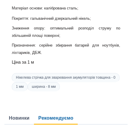
Матеріал основи:
к
алібрована сталь
;
Покриття:
г
альванічний дзеркальний нікель
;
Зниження опору:
о
птимальний розподіл струму по
збільшеній площі поверхні
;
Призначення:
с
ерійне збирання батарей для ноутбуків,
ліхтариків, ДБЖ
.
Ціна за
1
м
Нікелева стрічка для зварювання акумуляторів товщина - 0
1 мм
ширина - 8 мм
Новинки
Рекомендуємо