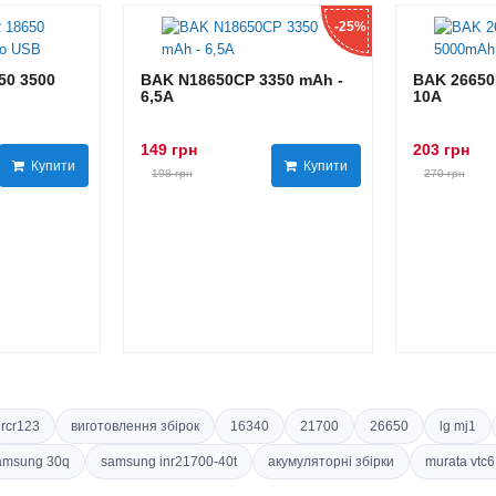
-25%
0 3500
BAK N18650CP 3350 mAh -
BAK 26650
6,5А
10А
149 грн
203 грн
Купити
Купити
198 грн
270 грн
rcr123
виготовлення збірок
16340
21700
26650
lg mj1
amsung 30q
samsung inr21700-40t
акумуляторні збірки
murata vtc6