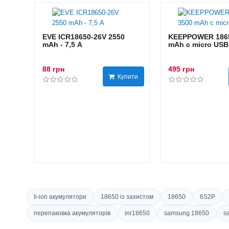
EVE ICR18650-26V 2550
KEEPPOWER 1865
mAh - 7,5 А
mAh с micro USB
88 грн
495 грн
Купити
li-ion акумулятори
18650 із захистом
18650
6S2P
перепаковка акумуляторів
inr18650
samsung 18650
s