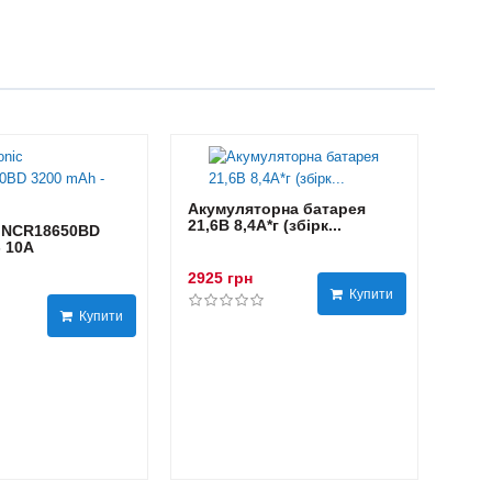
Акумуляторна батарея
21,6В 8,4A*г (збірк...
 NCR18650BD
- 10А
2925 грн
Купити
Купити