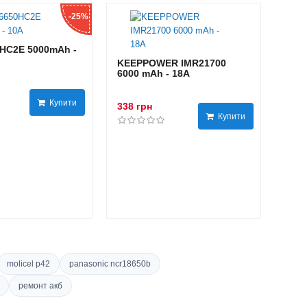
-25%
HC2E 5000mAh -
KEEPPOWER IMR21700
6000 mAh - 18А
Купити
338 грн
Купити
molicel p42
panasonic ncr18650b
ремонт акб