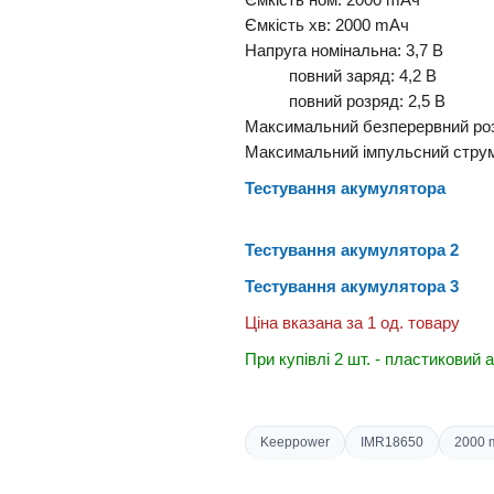
Ємкість
ном
:
2000
mAч
Ємкість
хв:
2000
mAч
Напруга номінальна
:
3,7 В
повний заряд: 4,2 В
повний розряд: 2,5 В
Максимальний безперервний роз
Максимальний імпульсний струм
Тестування акумулятора
Тестування акумулятора 2
Тестування акумулятора 3
Ціна вказана за 1 од. товару
При купівлі 2 шт. - пластиковий
Keeppower
IMR18650
2000 