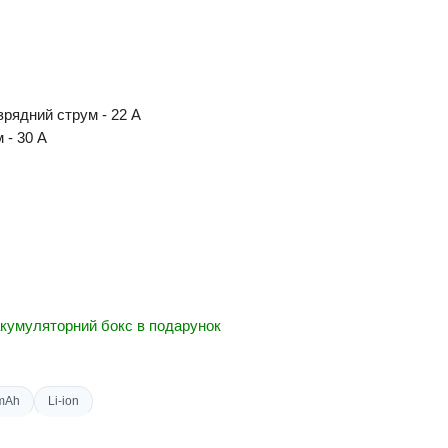
рядний струм - 22 A
 - 30 A
 акумуляторний бокс в подарунок
mAh
Li-ion