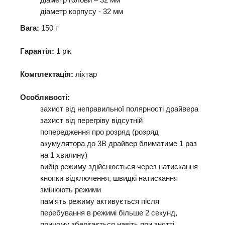
діаметр голови – 32 мм
діаметр корпусу - 32 мм
Вага:
150 г
Гарантія:
1 рік
Комплектація:
ліхтар
Особливості:
захист від неправильної полярності драйвера
захист від перегріву відсутній
попередження про розряд (розряд
акумулятора до 3В драйвер блиматиме 1 раз
на 1 хвилину)
вибір режиму здійснюється через натискання
кнопки відключення, швидкі натискання
змінюють режими
пам'ять режиму активується після
перебування в режимі більше 2 секунд,
причому зберігається навіть при знятті