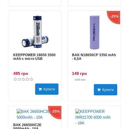
-25%
KEEPPOWER 18650 3500
BAK N18650CP 3350 mAh
mAh с micro USB
- 6,5А
495 грн
149 грн
198 грн
Купити
Купити
-25%
BAK 26650HC2E
5000mAh - 10А