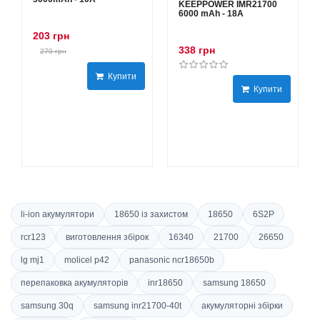
KEEPPOWER IMR21700
6000 mAh - 18А
203 грн
338 грн
270 грн
Купити
Купити
li-ion акумулятори
18650 із захистом
18650
6S2P
rcr123
виготовлення збірок
16340
21700
26650
lg mj1
molicel p42
panasonic ncr18650b
перепаковка акумуляторів
inr18650
samsung 18650
samsung 30q
samsung inr21700-40t
акумуляторні збірки