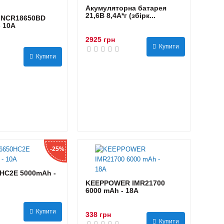
Акумуляторна батарея
21,6В 8,4A*г (збірк...
 NCR18650BD
- 10А
2925 грн
Купити
Купити
-25%
HC2E 5000mAh -
KEEPPOWER IMR21700
6000 mAh - 18А
Купити
338 грн
Купити