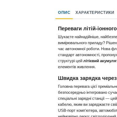
ОПИС
ХАРАКТЕРИСТИКИ
Переваги літій-іонног
Шукаєте найнадійніше, найбезпе
вимірювального приладу? Ріше
час автономної роботи. Нова ф
стандарт автономності, пропону
структурі цей
літієвий акумуля
елементів живлення.
Швидка зарядка через
Головна перевага цієї преміаль
безпосередньо інтегровано суча
спеціальні зарядні станції — це
кабелю, яким ви заряджаєте сві
USB-порт комп'ютера, автомобі
неймовірно легко: світлодіодний 