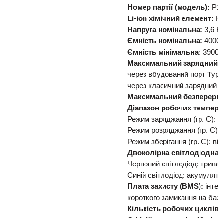
Номер партії (модель):
P
Li-ion хімічний елемент:
K
Напруга номінальна:
3,6 
Ємність номінальна:
400
Ємність мінімальна:
390
Максимальний зарядний
через вбудований порт Ty
через класичний зарядний 
Максимальний безперерв
Діапазон робочих темпер
Режим заряджання (гр. С): 
Режим розряджання (гр. С):
Режим зберігання (гр. С): в
Двоколірна світлодіодна
Червоний світлодіод: трив
Синій світлодіод: акумуля
Плата захисту (BMS):
інте
короткого замикання на ба
Кількість робочих циклів