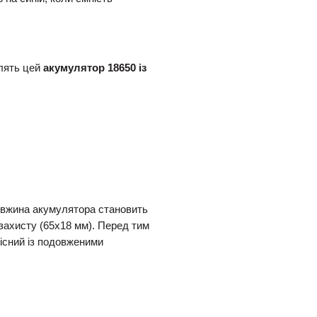
блять цей
акумулятор 18650 із
довжина акумулятора становить
 захисту (65х18 мм). Перед тим
існий із подовженими