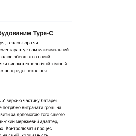
вбудованим Type-C
я, тепловізора чи
ower гарантує вам максимальний
овлює абсолютно новий
ки високотехнологічній хімічній
ж попередні покоління
. У верхню частину батареї
 потрібно витрачати гроші на
вити за допомогою того самого
дь-який мережевий адаптер,
ах. Контролювати процес
 на синій, коли ємність