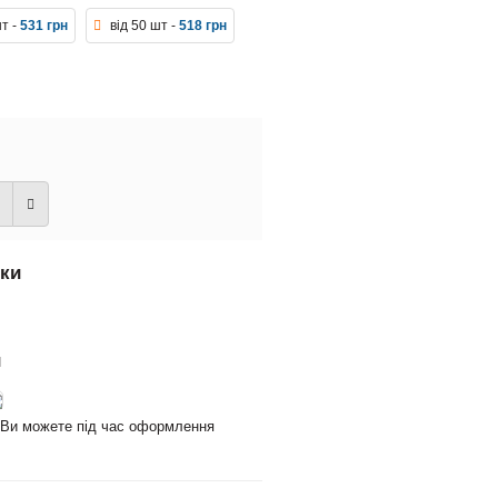
шт -
531 грн
від 50 шт -
518 грн
вки
и
и Ви можете під час оформлення