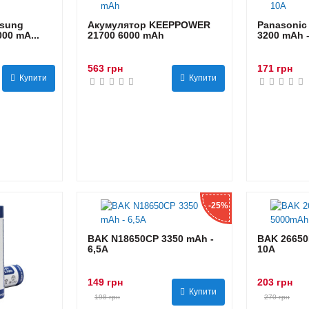
sung
Акумулятор KEEPPOWER
Panasonic
00 mA...
21700 6000 mAh
3200 mAh 
563 грн
171 грн
Купити
Купити
-25%
BAK N18650CP 3350 mAh -
BAK 26650
6,5А
10А
149 грн
203 грн
Купити
198 грн
270 грн