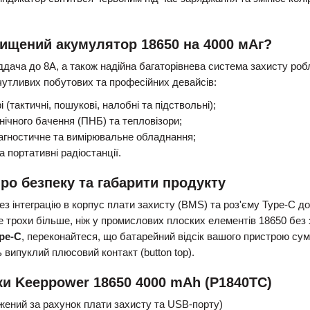
хищений акумулятор 18650 на 4000 мАг?
ддача до 8А, а також надійна багаторівнева система захисту ро
утливих побутових та професійних девайсів:
і (тактичні, пошукові, налобні та підствольні);
нічного бачення (ПНБ) та тепловізори;
іагностичне та вимірювальне обладнання;
 портативні радіостанції.
ро безпеку та габарити продукту
з інтеграцію в корпус плати захисту (BMS) та роз'єму Type-C 
е трохи більше, ніж у промислових плоских елементів 18650 без
pe-C
, переконайтеся, що батарейний відсік вашого пристрою сум
випуклий плюсовий контакт (button top).
ки Keeppower 18650 4000 mAh (P1840TC)
жений за рахунок плати захисту та USB-порту)