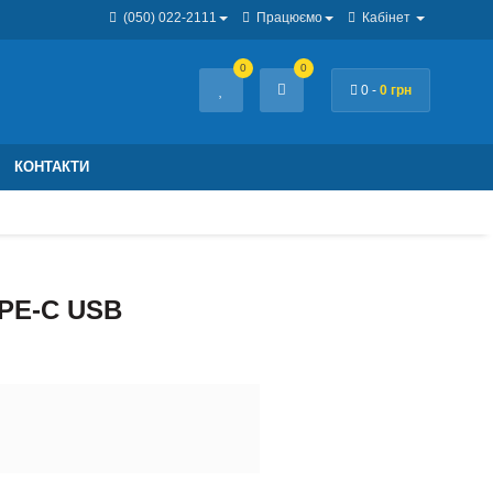
(050) 022-2111
Працюємо
Кабінет
0
0
0 -
0 грн
КОНТАКТИ
PE-C USB