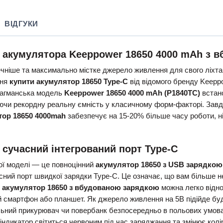
ВІДГУКИ
о акумулятора Keeppower 18650 4000 mAh з 
чніше та максимально містке джерело живлення для свого ліхтар
ння
купити акумулятор 18650 Type-C
від відомого бренду Keepp
лагманська модель
Keeppower 18650 4000 mAh (P1840TC)
встан
ючи рекордну реальну ємність у класичному форм-факторі. Завдя
тор 18650 4000mah
забезпечує на 15-20% більше часу роботи, ні
 сучасний інтегрований порт Type-C
ної моделі — це повноцінний
акумулятор 18650 з USB зарядкою
сний порт швидкої зарядки Type-C. Це означає, що вам більше не
й
акумулятор 18650 з вбудованою зарядкою
можна легко відно
й смартфон або планшет. Як джерело живлення на 5В підійде бу
льний прикурювач чи повербанк безпосередньо в польових умов
індикатор світиться червоним під час заряджання та змінює колір