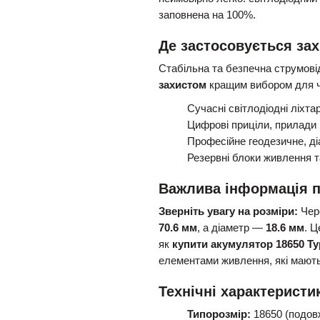
заповнена на 100%.
Де застосовується за
Стабільна та безпечна струмові
захистом
кращим вибором для ч
Сучасні світлодіодні ліхтар
Цифрові приціли, прилади 
Професійне геодезичне, д
Резервні блоки живлення та
Важлива інформація п
Зверніть увагу на розміри:
Чере
70.6 мм
, а діаметр —
18.6 мм
. Ц
як
купити акумулятор 18650 Ty
елементами живлення, які мають 
Технічні характеристи
Типорозмір:
18650 (подов