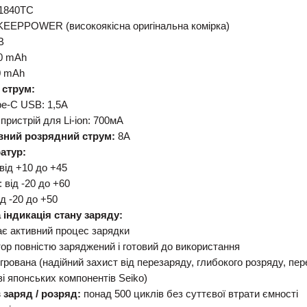
1840TC
EEPPOWER (високоякісна оригінальна комірка)
В
0 mAh
0 mAh
 струм:
pe-C USB: 1,5А
пристрій для Li-ion: 700мА
ний розрядний струм:
8А
атур:
від +10 до +45
 від -20 до +60
ід -20 до +50
 індикація стану заряду:
ає активний процес зарядки
тор повністю заряджений і готовий до використання
грована (надійний захист від перезаряду, глибокого розряду, пе
зі японських компонентів Seiko)
 заряд / розряд:
понад 500 циклів без суттєвої втрати ємності