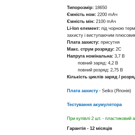
Типорозмір:
18650
Ємність ном:
2200 mAч
Ємність мін:
2100 mAч
Li-Ion елемент:
під чорною терм
захисту і виступаючим плюсови
Плата захисту:
присутня
Макс. струм розряду:
2С
Напруга номінальна:
3,7 В
повний заряд: 4,2 В
повний розряд: 2,75 В
Кількість циклів заряд / розря
Плата захисту
- Seiko (Японія)
Тестування акумулятора
При купівлі 2 шт. - пластиковий
Гарантія - 12 місяців