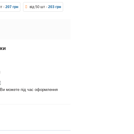
шт -
207 грн
від 50 шт -
203 грн
вки
и
и Ви можете під час оформлення