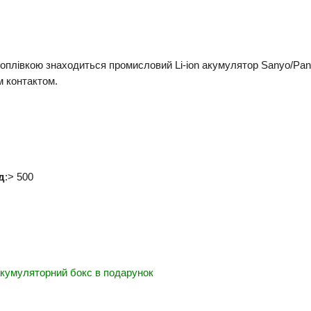
оплівкою знаходиться промисловий Li-ion акумулятор Sanyo/Pa
м контактом.
д
:> 500
 акумуляторний бокс в подарунок