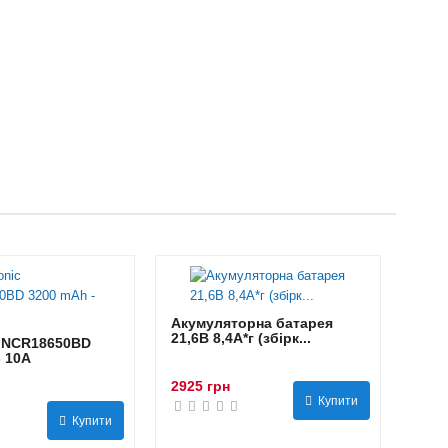
Акумуляторна батарея
21,6В 8,4A*г (збірк...
 NCR18650BD
- 10А
2925 грн
Купити
Купити