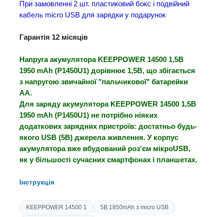
При замовленні 2 шт. пластиковий бокс і подвійний
кабель micro USB для зарядки у подарунок
Гарантія 12 місяців
Напруга акумулятора KEEPPOWER 14500 1,5В
1950 mAh (P1450U1) дорівнює 1,5В, що збігається
з напругою звичайної "пальчикової" батарейки
АА.
Для заряду акумулятора KEEPPOWER 14500 1,5В
1950 mAh (P1450U1) не потрібно ніяких
додаткових зарядних пристроїв: достатньо будь-
якого USB (5В) джерела живлення. У корпус
акумулятора вже вбудований роз'єм мікроUSB,
як у більшості сучасних смартфонах і планшетах.
Інструкція
KEEPPOWER 14500 1
5В 1950mAh з micro USB