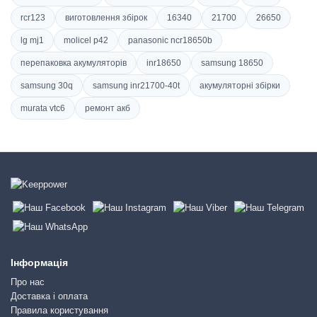
rcr123
виготовлення збірок
16340
21700
26650
lg mj1
molicel p42
panasonic ncr18650b
перепаковка акумуляторів
inr18650
samsung 18650
samsung 30q
samsung inr21700-40t
акумуляторні збірки
murata vtc6
ремонт акб
Інформація
Про нас
Доставка і оплата
Правила користування