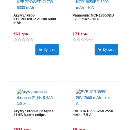
Акумулятор
Panasonic NCR18650BD
KEEPPOWER 21700 6000
3200 mAh - 10А
mAh
563 грн
171 грн
Купити
Купити
Акумуляторна батарея
EVE ICR18650-26V 2550
21,6В 8,4A*г (збірк...
mAh - 7,5 А
2925 грн
88 грн