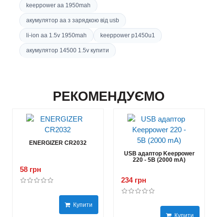
keeppower aa 1950mah
акумулятор aa з зарядкою від usb
li-ion aa 1.5v 1950mah
keeppower p1450u1
акумулятор 14500 1.5v купити
РЕКОМЕНДУЄМО
ENERGIZER CR2032
USB адаптор Keeppower
220 - 5В (2000 mA)
58 грн
234 грн
Купити
Купити