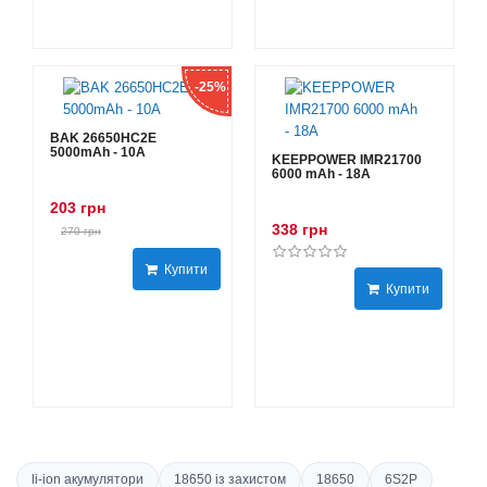
-25%
BAK 26650HC2E
5000mAh - 10А
KEEPPOWER IMR21700
6000 mAh - 18А
203 грн
338 грн
270 грн
Купити
Купити
li-ion акумулятори
18650 із захистом
18650
6S2P