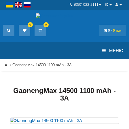
(050) 022-2111
0
0
0 -
0 грн
МЕНЮ
GaonengMax 14500 1100 mAh - 3А
GaonengMax 14500 1100 mAh -
3А