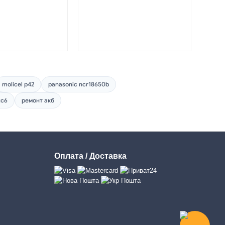
molicel p42
panasonic ncr18650b
tc6
ремонт акб
Оплата / Доставка