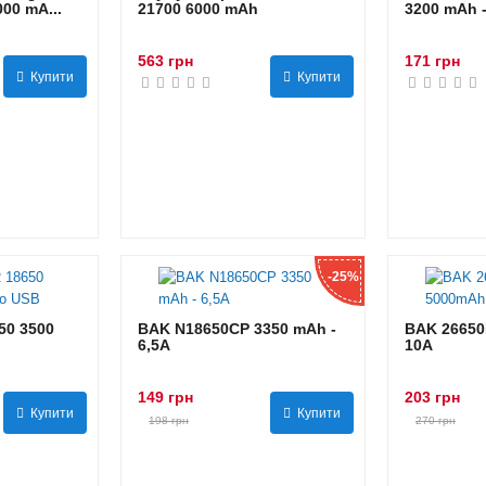
00 mA...
21700 6000 mAh
3200 mAh 
563 грн
171 грн
Купити
Купити
-25%
0 3500
BAK N18650CP 3350 mAh -
BAK 26650
6,5А
10А
149 грн
203 грн
Купити
Купити
198 грн
270 грн