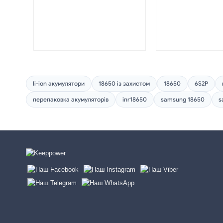
li-ion акумулятори
18650 із захистом
18650
6S2P
перепаковка акумуляторів
inr18650
samsung 18650
s