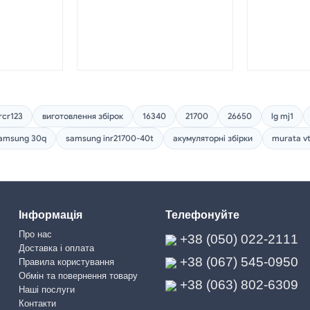
rcr123
виготовлення збірок
16340
21700
26650
lg mj1
amsung 30q
samsung inr21700-40t
акумуляторні збірки
murata v
Інформація
Телефонуйте
Про нас
+38 (050) 022-2111
Доставка і оплата
+38 (067) 545-0950
Правила користування
Обмін та повернення товару
+38 (063) 802-6309
Наші послуги
Контакти