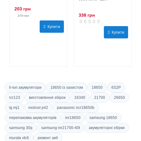
203 грн
338 грн
270 грн
Купити
Купити
li-ion акумулятори
18650 із захистом
18650
6S2P
rcr123
виготовлення збірок
16340
21700
26650
lg mj1
molicel p42
panasonic ncr18650b
перепаковка акумуляторів
inr18650
samsung 18650
samsung 30q
samsung inr21700-40t
акумуляторні збірки
murata vtc6
ремонт акб