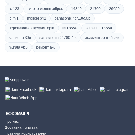
rcr123
виготовлення збірок
16340
21700
26650
lg mj1
molicel p42
panasonic ncr18650b
перепаковка акумуляторів
inr18650
samsung 18650
samsung 30q
samsung inr21700-40t
акумуляторні збірки
murata vtc6
ремонт акб
Інформація
Про нас
Доставка і оплата
Правила користування