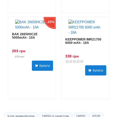
-25%
BAK 26650HC2E
5000mAh - 10А
KEEPPOWER IMR21700
6000 mAh - 18А
203 грн
338 грн
270 грн
Купити
Купити
li-ion акумулятори
18650 із захистом
18650
6S2P