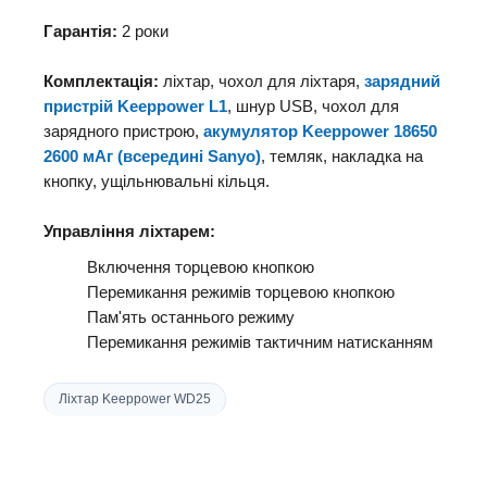
Гарантія:
2 роки
Комплектація:
ліхтар
, чохол
для ліхтаря
,
зарядний
пристрій
Keeppower L1
, шнур
USB
, чохол
для
зарядного пристрою,
акумулятор
Keeppower
18650
2600
мАг (
всередині
Sanyo
)
,
темляк
, накладка
на
кнопку
, ущільнювальні кільця
.
Управління ліхтарем:
Включення торцевою кнопкою
Перемикання режимів торцевою кнопкою
Пам'ять останнього режиму
Перемикання режимів тактичним натисканням
Ліхтар Keeppower WD25