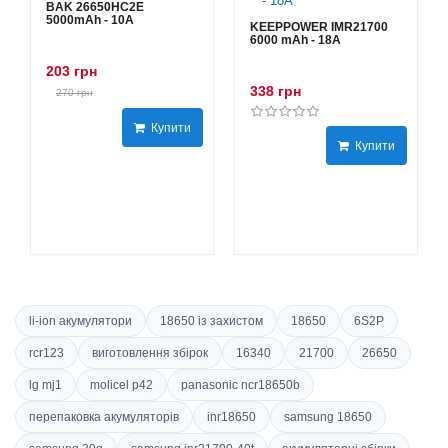
BAK 26650HC2E
5000mAh - 10А
KEEPPOWER IMR21700
6000 mAh - 18А
203 грн
338 грн
270 грн
Купити
Купити
li-ion акумулятори
18650 із захистом
18650
6S2P
rcr123
виготовлення збірок
16340
21700
26650
lg mj1
molicel p42
panasonic ncr18650b
перепаковка акумуляторів
inr18650
samsung 18650