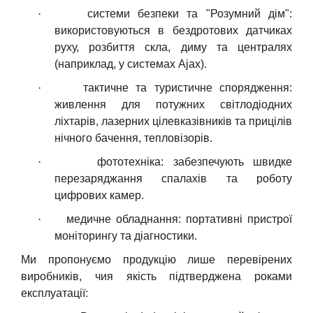
·
с
истеми безпеки та "Розумний дім":
в
икористовуються в бездротових датчиках
руху, розбиття скла, диму та централях
(наприклад, у системах Ajax).
·
т
актичне та туристичне спорядження:
ж
ивлення для потужних світлодіодних
ліхтарів, лазерних цілевказівників та прицілів
нічного бачення
, тепловізорів.
·
ф
ототехніка:
з
абезпечують швидке
перезаряджання спалахів та роботу
цифрових камер.
·
м
едичне обладнання:
п
ортативні пристрої
моніторингу та діагностики.
Ми пропонуємо продукцію лише перевірених
виробників, чия якість підтверджена роками
експлуатації: