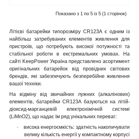
Показано з 1 по 5 із 5 (1 сторінок)
Літієві батарейки типорозміру CR123A є одним із
найбільш затребуваних елементів живлення для
пристроїв, що потребують високої потужності та
стабільної роботи в екстремальних умовах. На
сайті KeepPower Україна представлено асортимент
оригінальних батарейок від провідних світових
брендів, які забезпечують безперебійне живлення
вашої техніки.
На відміну від звичайних лужних (алкалінових)
елементів, батарейки CR123A базуються на літій-
діоксид-марганцевій електрохімічній системі
(LiMnO2), що надає їм ряд унікальних переваг:
·
в
исока енергоєм
к
ість:
з
датність накопичувати
велику кількість енергії у компактному корпусі