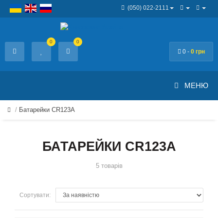
(050) 022-2111
0
0
0 -
0 грн
МЕНЮ
Батарейки CR123A
БАТАРЕЙКИ CR123A
5 товарів
Сортувати: