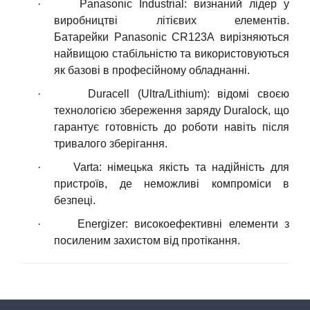
·
Panasonic Industrial:
в
изнаний лідер у
виробництві літієвих елементів.
Батарейки Panasonic
CR123A вирізняються
найвищою стабільністю та використовуються
як базові в професійному обладнанні.
·
Duracell (Ultra/Lithium):
в
ідомі своєю
технологією збереження заряду Duralock, що
гарантує готовність до роботи навіть після
тривалого зберігання.
·
Varta:
н
імецька якість та надійність для
пристроїв, де неможливі компроміси в
безпеці.
·
Energizer:
в
исокоефективні елементи з
посиленим захистом від протікання.