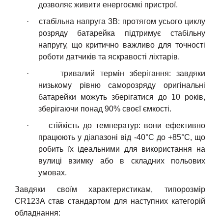
дозволяє живити енергоєм
к
і пристрої.
·
с
табільна напруга 3
В
:
п
ротягом усього циклу
розряду батарейка підтримує стабільну
напругу, що критично важливо для точності
роботи датчиків та яскравості ліхтарів.
·
т
ривалий термін зберігання:
з
авдяки
низькому рівню саморозряду оригінальні
батарейки можуть зберігатися до 10 років,
зберігаючи понад 90% своєї єм
к
ості.
·
с
тійкість до температур:
в
они ефективно
працюють у діапазоні від -40°C до +85°C, що
робить їх ідеальними для використання на
вулиці взимку або в складних польових
умовах.
Завдяки своїм характеристикам, типорозмір
CR123A став стандартом для наступних категорій
обладнання: