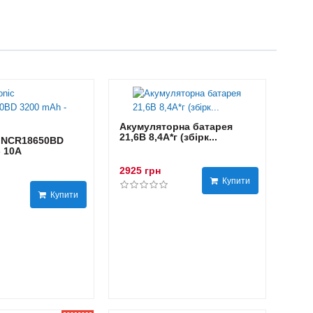
Акумуляторна батарея
21,6В 8,4A*г (збірк...
 NCR18650BD
- 10А
2925 грн
Купити
Купити