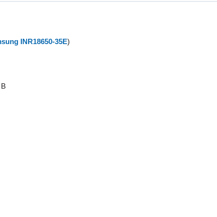
sung INR18650-35E
)
 B