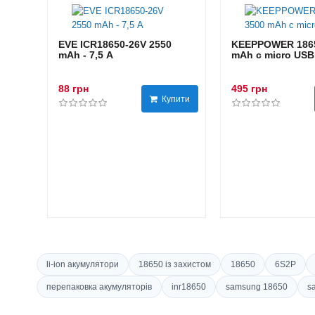
EVE ICR18650-26V 2550
KEEPPOWER 1865
mAh - 7,5 А
mAh с micro USB
88 грн
495 грн
Купити
li-ion акумулятори
18650 із захистом
18650
6S2P
перепаковка акумуляторів
inr18650
samsung 18650
s