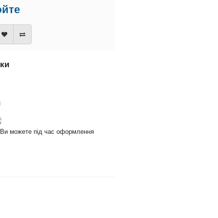
юйте
вки
и
и Ви можете під час оформлення