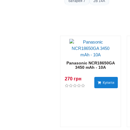
батарея 7
2В 14A
Panasonic NCR18650GA
3450 mAh - 10А
270 грн
Купити