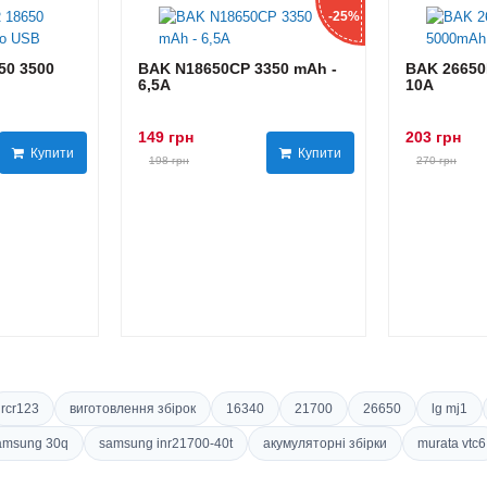
-25%
0 3500
BAK N18650CP 3350 mAh -
BAK 26650
6,5А
10А
149 грн
203 грн
Купити
Купити
198 грн
270 грн
rcr123
виготовлення збірок
16340
21700
26650
lg mj1
amsung 30q
samsung inr21700-40t
акумуляторні збірки
murata vtc6