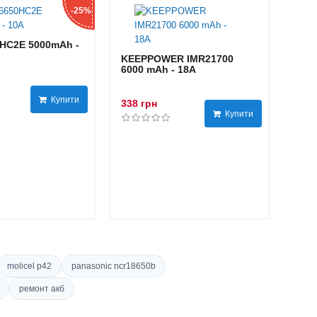
-25%
HC2E 5000mAh -
KEEPPOWER IMR21700
6000 mAh - 18А
Купити
338 грн
Купити
molicel p42
panasonic ncr18650b
ремонт акб