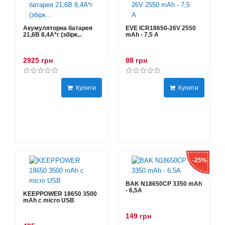
Акумуляторна батарея
EVE ICR18650-26V 2550
21,6В 8,4A*г (збірк...
mAh - 7,5 А
2925 грн
88 грн
Купити
Купити
-25%
BAK N18650CP 3350 mAh
- 6,5А
KEEPPOWER 18650 3500
mAh с micro USB
149 грн