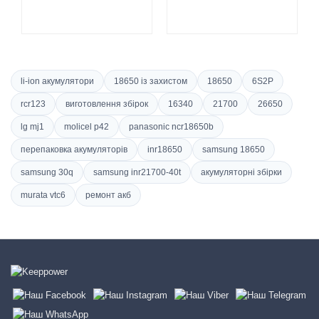
li-ion акумулятори
18650 із захистом
18650
6S2P
rcr123
виготовлення збірок
16340
21700
26650
lg mj1
molicel p42
panasonic ncr18650b
перепаковка акумуляторів
inr18650
samsung 18650
samsung 30q
samsung inr21700-40t
акумуляторні збірки
murata vtc6
ремонт акб