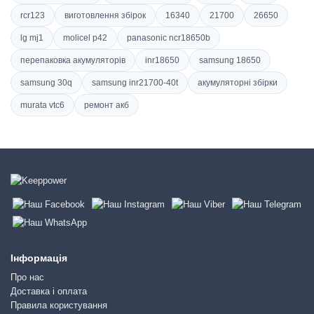
rcr123
виготовлення збірок
16340
21700
26650
lg mj1
molicel p42
panasonic ncr18650b
перепаковка акумуляторів
inr18650
samsung 18650
samsung 30q
samsung inr21700-40t
акумуляторні збірки
murata vtc6
ремонт акб
Інформація
Про нас
Доставка і оплата
Правила користування