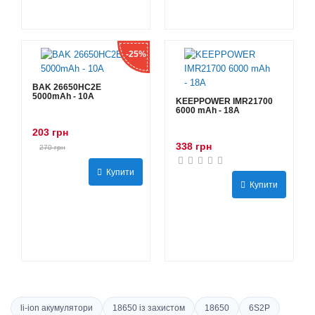
-25%
BAK 26650HC2E
5000mAh - 10А
KEEPPOWER IMR21700
6000 mAh - 18А
203 грн
338 грн
270 грн
Купити
Купити
li-ion акумулятори
18650 із захистом
18650
6S2P