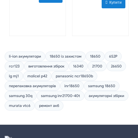
Купити
li-ion акумулятори
18650 із захистом
18650
6S2P
rcr123
виготовлення збірок
16340
21700
26650
lg mj1
molicel p42
panasonic ncr18650b
перепаковка акумуляторів
inr18650
samsung 18650
samsung 30q
samsung inr21700-40t
акумуляторні збірки
murata vtc6
ремонт акб