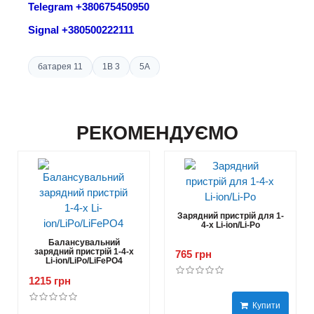
Telegram +380675450950
Signal +380500222111
батарея 11
1В 3
5A
РЕКОМЕНДУЄМО
Зарядний пристрій для 1-
4-х Li-ion/Li-Po
Балансувальний
зарядний пристрій 1-4-х
765 грн
Li-ion/LiPo/LiFePO4
1215 грн
Купити