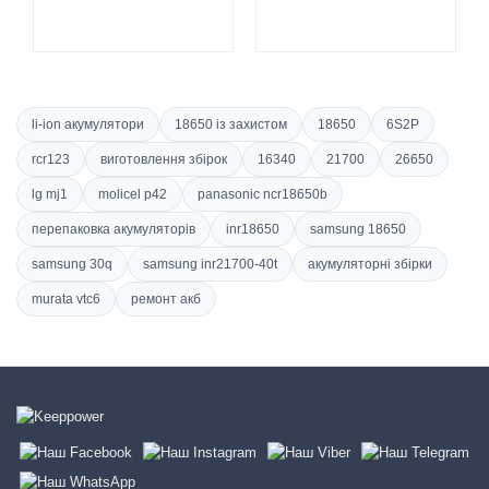
li-ion акумулятори
18650 із захистом
18650
6S2P
rcr123
виготовлення збірок
16340
21700
26650
lg mj1
molicel p42
panasonic ncr18650b
перепаковка акумуляторів
inr18650
samsung 18650
samsung 30q
samsung inr21700-40t
акумуляторні збірки
murata vtc6
ремонт акб