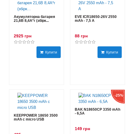
Акумуляторна батарея
EVE ICR18650-26V 2550
21,6В 8,4A*г (збірк...
mAh - 7,5 А
2925 грн
88 грн
Купити
Купити
-25%
BAK N18650CP 3350 mAh
- 6,5А
KEEPPOWER 18650 3500
mAh с micro USB
149 грн