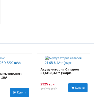
Акумуляторна батарея
21,6В 8,4A*г (збірк...
 NCR18650BD
- 10А
2925 грн
Купити
Купити