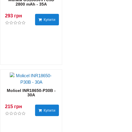
2800 mAh - 35А
293 грн
Купити
Molicel INR18650-P30B -
30А
215 грн
Купити