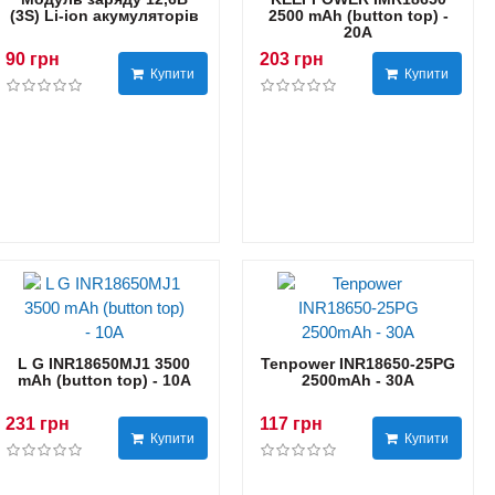
(3S) Li-ion акумуляторів
2500 mAh (button top) -
20А
90 грн
203 грн
Купити
Купити
L G INR18650MJ1 3500
Tenpower INR18650-25PG
mAh (button top) - 10А
2500mAh - 30А
231 грн
117 грн
Купити
Купити