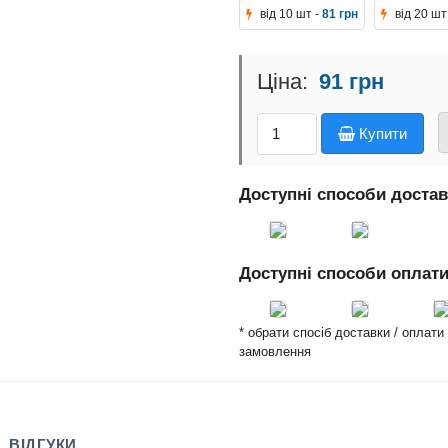
від 10 шт -
81 грн
від 20 шт
91 грн
Купити
Доступні способи доста
Доступні способи оплат
* обрати спосіб доставки / оплат
замовлення
ВІДГУКИ