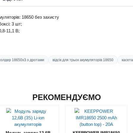
муляторів:
18650 без захисту
боксі
:
3 шт
;
0,8-11,1 В;
холдер 18650х3 з дротами
відсік для трьох акумуляторів 18650
касета
РЕКОМЕНДУЄМО
Модуль заряду 12,6В
KEEPPOWER IMR18650