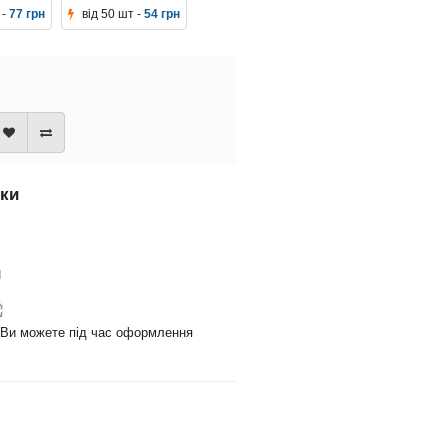
 -
77 грн
від 50 шт -
54 грн
вки
и
и Ви можете під час оформлення