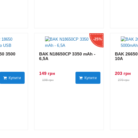
-25%
0 3500
BAK N18650CP 3350 mAh -
BAK 26650
6,5А
10А
149 грн
203 грн
Купити
Купити
198 грн
270 грн