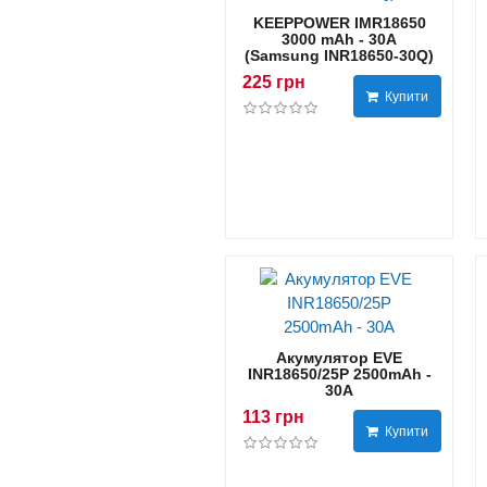
KEEPPOWER IMR18650
3000 mAh - 30А
(Samsung INR18650-30Q)
225 грн
Купити
Акумулятор EVE
INR18650/25P 2500mAh -
30А
113 грн
Купити