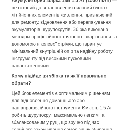
Акумуляторна збірка 18В 1.5 Аг (1500 mAh)
—
це готовий до встановлення силовий блок із
літій-іонних елементів живлення, призначений
для ремонту, відновлення або перепакування
акумуляторів шурупокрутів. Збірка виконана
методом професійного точкового зварювання за
допомогою нікелевої стрічки, що гарантує
мінімальний внутрішній опір та надійну роботу
інструменту під високими пусковими
навантаженнями.
Кому підійде ця збірка та як її правильно
обрати?
Цей блок елементів є оптимальним рішенням
для відновлення домашнього або
напівпрофесійного інструменту. Ємкість 1.5 Аг
робить шурупокрут максимально легким та
збалансованим у руці, що зручно під час
серійного закручування саморізів чи збирання