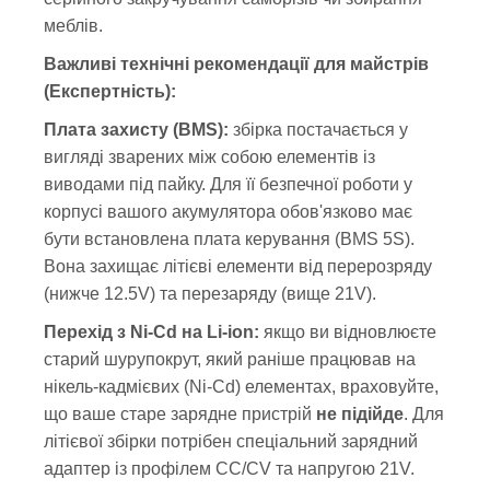
меблів.
Важливі технічні рекомендації для майстрів
(Експертність):
Плата захисту (BMS):
збірка постачається у
вигляді зварених між собою елементів із
виводами під пайку. Для її безпечної роботи у
корпусі вашого акумулятора обов'язково має
бути встановлена плата керування (BMS 5S).
Вона захищає літієві елементи від перерозряду
(нижче 12.5V) та перезаряду (вище 21V).
Перехід з Ni-Cd на Li-ion:
якщо ви відновлюєте
старий шурупокрут, який раніше працював на
нікель-кадмієвих (Ni-Cd) елементах, враховуйте,
що ваше старе зарядне пристрій
не підійде
. Для
літієвої збірки потрібен спеціальний зарядний
адаптер із профілем CC/CV та напругою 21V.