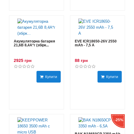
Акумуляторна батарея
EVE ICR18650-26V 2550
21,6В 8,4A*г (збірк...
mAh - 7,5 А
2925 грн
88 грн
Купити
Купити
-25%