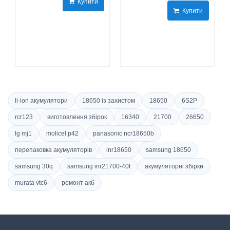
Купити
Купити
li-ion акумулятори
18650 із захистом
18650
6S2P
rcr123
виготовлення збірок
16340
21700
26650
lg mj1
molicel p42
panasonic ncr18650b
перепаковка акумуляторів
inr18650
samsung 18650
samsung 30q
samsung inr21700-40t
акумуляторні збірки
murata vtc6
ремонт акб