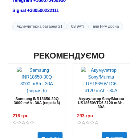
Telegram +380675450950
Signal +380500222111
Акумуляторна батарея 21
6В 9A*г
для FPV дрона
РЕКОМЕНДУЄМО
Samsung INR18650-30Q
Акумулятор Sony/Murata
3000 mAh - 30А (версія 6)
US18650VTC6 3120 mAh -
30А
216 грн
293 грн