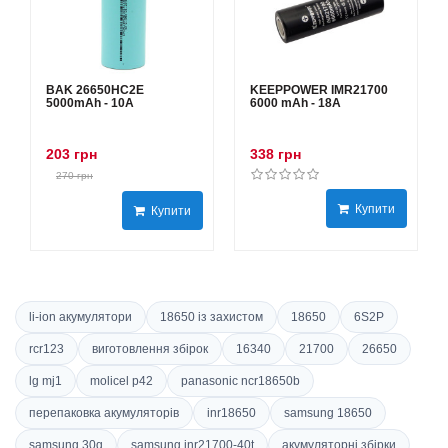
BAK 26650HC2E
KEEPPOWER IMR21700
5000mAh - 10А
6000 mAh - 18А
203 грн
338 грн
270 грн
Купити
Купити
li-ion акумулятори
18650 із захистом
18650
6S2P
rcr123
виготовлення збірок
16340
21700
26650
lg mj1
molicel p42
panasonic ncr18650b
перепаковка акумуляторів
inr18650
samsung 18650
samsung 30q
samsung inr21700-40t
акумуляторні збірки