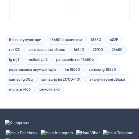
li-ion акумулятори
18650 із захистом
18650
6S2P
rcr123
виготовлення збірок
16340
21700
26650
lg mj1
molicel p42
panasonic ncr18650b
перепаковка акумуляторів
inr18650
samsung 18650
samsung 30q
samsung inr21700-40t
акумуляторні збірки
murata vtc6
ремонт акб