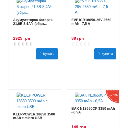
Акумуляторна батарея
EVE ICR18650-26V 2550
21,6В 8,4A*г (збірк...
mAh - 7,5 А
2925 грн
88 грн
Купити
Купити
-25%
BAK N18650CP 3350 mAh
- 6,5А
KEEPPOWER 18650 3500
mAh с micro USB
149 грн