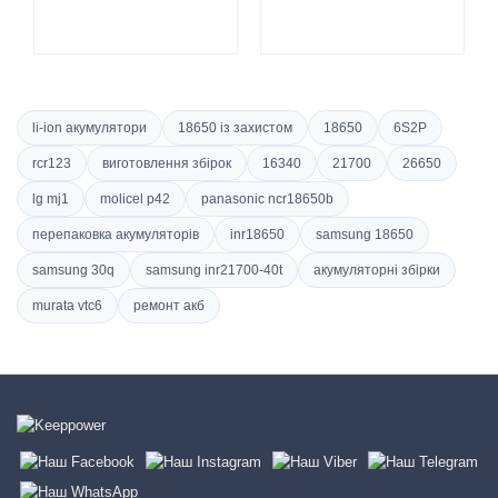
li-ion акумулятори
18650 із захистом
18650
6S2P
rcr123
виготовлення збірок
16340
21700
26650
lg mj1
molicel p42
panasonic ncr18650b
перепаковка акумуляторів
inr18650
samsung 18650
samsung 30q
samsung inr21700-40t
акумуляторні збірки
murata vtc6
ремонт акб