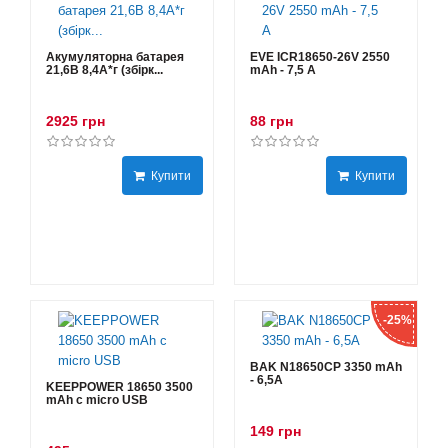
Акумуляторна батарея
EVE ICR18650-26V 2550
21,6В 8,4A*г (збірк...
mAh - 7,5 А
2925 грн
88 грн
Купити
Купити
-25%
BAK N18650CP 3350 mAh
- 6,5А
KEEPPOWER 18650 3500
mAh с micro USB
149 грн