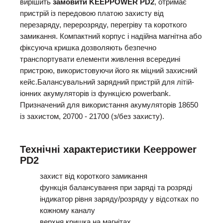
вирішить
замовити KEEPPOWER PD2
, отримає
пристрій із передовою платою захисту від
перезаряду, перерозряду, перегріву та короткого
замикання. Компактний корпус і надійна магнітна або
фіксуюча кришка дозволяють безпечно
транспортувати елементи живлення всередині
пристрою, використовуючи його як міцний захисний
кейс.Балансувальний зарядний пристрій для літій-
іонних акумуляторів із функцією powerbank.
Призначений для використання акумуляторів 18650
із захистом, 20700 - 21700 (з/без захисту).
Технічні характеристики Keeppower
PD2
захист від короткого замикання
функція балансування при заряді та розряді
індикатор рівня заряду/розряду у відсотках по
кожному каналу
верхня кришка на магнітах