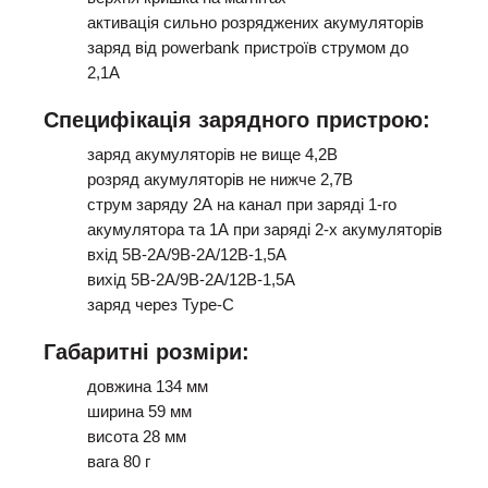
активація сильно розряджених акумуляторів
заряд від powerbank пристроїв струмом до
2,1А
Специфікація зарядного пристрою:
заряд акумуляторів не вище 4,2В
розряд акумуляторів не нижче 2,7В
струм заряду 2А на канал при заряді 1-го
акумулятора та 1А при заряді 2-х акумуляторів
вхід 5В-2А/9В-2А/12В-1,5А
вихід 5В-2А/9В-2А/12В-1,5А
заряд через Type-C
Габаритні розміри:
довжина 134 мм
ширина 59 мм
висота 28 мм
вага 80 г