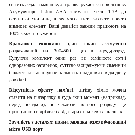
світить дедалі тьмяніше, а іграшка рухається повільніше.
Акумулятори Li-ion ААА тримають чесні 1,5В до
останньої хвилини, після чого плата захисту просто
вимикає елемент. Ваші девайси завжди працюють на
100% своєї потужності.
Вражаюча економія:
о
дин такий акумулятор
розрахований на 300–500+ циклів заряд-розряд.
Купуючи комплект один раз, ви замінюєте сотні
одноразових батарейок, суттєво заощаджуючи сімейний
бюджет та зменшуючи кількість шкідливих відходів у
довкіллі.
Відсутність ефекту пам'яті:
л
ітієву хімію можна
ставити на підзарядку в будь-який момент (наприклад,
перед поїздкою), не чекаючи повного розряду. Це
принципово відрізняє їх від старих нікелевих аналогів.
Зручність у деталях:
п
ряма зарядка через вбудований
м
icro-USB порт