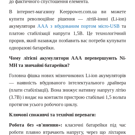
до фактичного спустошення елемента.
В інтернет-магазину Keeppower.com.ua ви можете
купити революційне рішення — літій-іонні (Li-ion)
акумулятори
ААА з вбудованим портом
м
icro-USB
та
платою стабілізації напруги 1,5В. Це технологічний
прорив, який назавжди позбавить вас потреби купувати
одноразові батарейки.
Чому літієві акумулятори ААА перевершують Ni-
MH та звичайні батарейки?
Головна фішка нових мізинчикових Li-ion акумуляторів
— наявність вбудованого інтелектуального драйвера
(плати стабілізації). Вона знижує нативну напругу літію
(3.7В) і видає на контакти пристрою стабільні 1,5
в
ольта
протягом усього робочого циклу.
Ключові споживчі та технічні переваги:
Робота без «в'янення»:
к
ласичні батарейки під час
роботи плавно втрачають напругу, через що ліхтарик