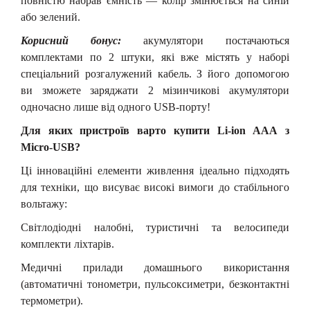
повністю набрав ємність — колір змінюється на синій
або зелений.
Корисний бонус:
акумулятори постачаються
комплектами
по 2 штуки
, які вже містять у наборі
спеціальний розгалужений кабель. З його допомогою
ви зможете заряджати 2 мізинчикові акумулятори
одночасно лише від одного USB-порту!
Для яких пристроїв варто купити Li-ion ААА з
Micro-USB?
Ці інноваційні елементи живлення ідеально підходять
для техніки, що висуває високі вимоги до стабільного
вольтажу:
Світлодіодні налобні, туристичні та велосипеди
комплекти ліхтарів.
Медичні прилади домашнього використання
(автоматичні тонометри, пульсоксиметри, безконтактні
термометри).