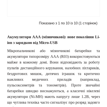
Показано з 1 по 10 із 10 (1 сторінок)
Акумулятори ААА (мізинчикові):
н
ове покоління Li-
ion з зарядкою від Micro-USB
Мікропальчикові або мізинчикові батарейки та
акумулятори типорозміру ААА (R03) використовуються
майже в кожному домі. Вони відповідають за роботу
пультів дистанційного керування, налобних ліхтариків,
бездротових мишок, дитячих іграшок та критично
важливих медичних приладів (наприклад,
пульсоксиметрів та тонометрів). Проте звичайні
батарейки швидко виснажуються, а класичні нікелеві
акумулятори (Ni-MH) мають напругу лише 1.2В, через
що чутлива техніка часто сигналізує про розряд задовго