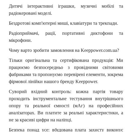
Дитячі інтерактивні іграшки, музичні мобілі та
радіокеровані моделі.
Бездротові комп'ютерні миші, клавіатури та трекпади.
Радіоприймачі, рації, портативні диктофони та
мікрофони.
Чому варто зробити замовлення на Keeppower.com.ua?
Тільки оригінальна та сертифікована продукція: Ми
працюємо безпосередньо з провідними світовими
фабриками та пропонуємо перевірені елементи, зокрема
фірмової лінійки нашого бренду Keeppower.
Суворий вхідний контроль:
к
ожна партія товару
проходить інструментальне тестування внутрішнього
опору та реальної ємності (мАг) на професійних
аналізаторах. Ви платите за реальні характеристики, а
не за красиві цифри на наліпці.
Безпека понад усе:
в
будована плата захисту виконує