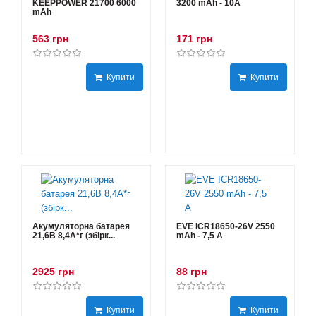
KEEPPOWER 21700 6000
3200 mAh - 10А
mAh
563 грн
171 грн
Купити
Купити
Акумуляторна батарея
EVE ICR18650-26V 2550
21,6В 8,4A*г (збірк...
mAh - 7,5 А
2925 грн
88 грн
Купити
Купити