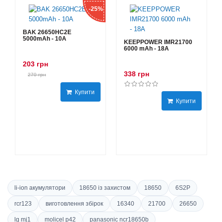
-25%
BAK 26650HC2E
5000mAh - 10А
KEEPPOWER IMR21700
6000 mAh - 18А
203 грн
338 грн
270 грн
Купити
Купити
li-ion акумулятори
18650 із захистом
18650
6S2P
rcr123
виготовлення збірок
16340
21700
26650
lg mj1
molicel p42
panasonic ncr18650b