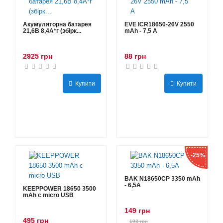
Акумуляторна батарея
EVE ICR18650-26V 2550
21,6В 8,4A*г (збірк...
mAh - 7,5 А
2925 грн
88 грн
Купити
Купити
-25%
BAK N18650CP 3350 mAh
- 6,5А
KEEPPOWER 18650 3500
mAh с micro USB
149 грн
495 грн
198 грн