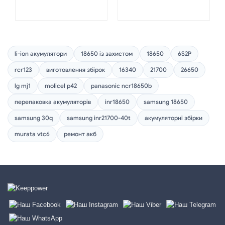
li-ion акумулятори
18650 із захистом
18650
6S2P
rcr123
виготовлення збірок
16340
21700
26650
lg mj1
molicel p42
panasonic ncr18650b
перепаковка акумуляторів
inr18650
samsung 18650
samsung 30q
samsung inr21700-40t
акумуляторні збірки
murata vtc6
ремонт акб