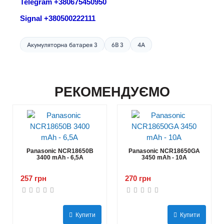
Telegram +380675450950
Signal +380500222111
Акумуляторна батарея 3
6В 3
4А
РЕКОМЕНДУЄМО
Panasonic NCR18650B
Panasonic NCR18650GA
3400 mAh - 6,5А
3450 mAh - 10А
257 грн
270 грн
Купити
Купити