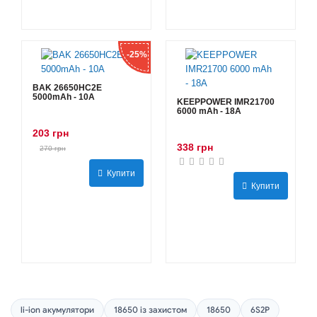
-25%
BAK 26650HC2E
5000mAh - 10А
KEEPPOWER IMR21700
6000 mAh - 18А
203 грн
338 грн
270 грн
Купити
Купити
li-ion акумулятори
18650 із захистом
18650
6S2P