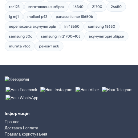
rcr123
виготовлення збірок
16340
21700
26650
lg mj1
molicel p42
panasonic ncr18650b
перепаковка акумуляторів
inr18650
samsung 18650
samsung 30q
samsung inr21700-40t
акумуляторні збірки
murata vtc6
ремонт акб
Інформація
Про нас
Доставка і оплата
Правила користування