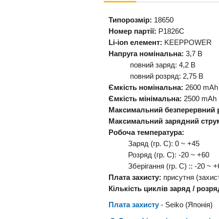
Типорозмір:
18650
Номер партії:
P1826C
Li-ion елемент:
KEEPPOWER
Напруга номінальна:
3,7 В
повний заряд: 4,2 В
повний розряд: 2,75 В
Ємкість номінальна:
2600 mAh
Ємкість мінімальна:
2500 mAh
Максимальний безперервний 
Максимальний зарядний стру
Робоча температура:
Заряд (гр. С): 0 ~ +45
Розряд (гр. С): -20 ~ +60
Зберігання (гр. С) :: -20 ~ +
Плата захисту:
присутня (захист
Кількість циклів заряд / розр
Плата захисту
- Seiko (Японія)