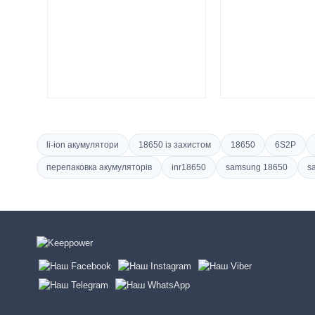
li-ion акумулятори
18650 із захистом
18650
6S2P
перепаковка акумуляторів
inr18650
samsung 18650
s