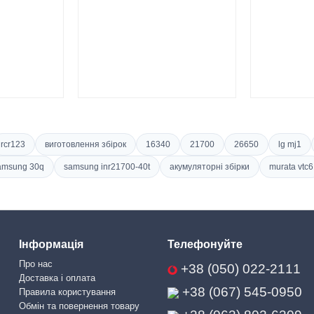
rcr123
виготовлення збірок
16340
21700
26650
lg mj1
amsung 30q
samsung inr21700-40t
акумуляторні збірки
murata vtc6
Інформація
Телефонуйте
Про нас
+38 (050) 022-2111
Доставка і оплата
+38 (067) 545-0950
Правила користування
Обмін та повернення товару