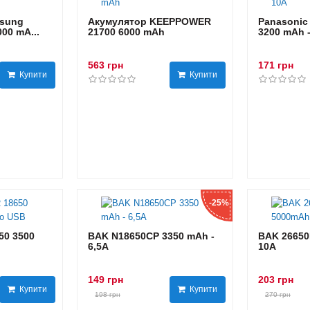
sung
Акумулятор KEEPPOWER
Panasonic
00 mA...
21700 6000 mAh
3200 mAh 
563 грн
171 грн
Купити
Купити
-25%
0 3500
BAK N18650CP 3350 mAh -
BAK 26650
6,5А
10А
149 грн
203 грн
Купити
Купити
198 грн
270 грн