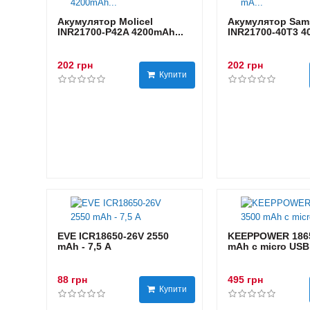
Акумулятор Molicel
Акумулятор Sam
INR21700-P42A 4200mAh...
INR21700-40T3 40
202 грн
202 грн
Купити
EVE ICR18650-26V 2550
KEEPPOWER 1865
mAh - 7,5 А
mAh с micro USB
88 грн
495 грн
Купити