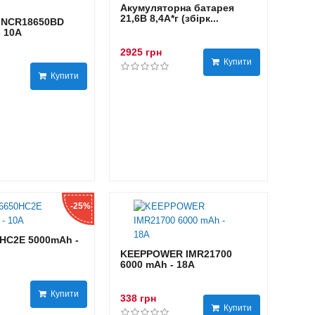
Акумуляторна батарея
21,6В 8,4A*г (збірк...
 NCR18650BD
- 10А
2925 грн
Купити
Купити
-25%
HC2E 5000mAh -
KEEPPOWER IMR21700
6000 mAh - 18А
Купити
338 грн
Купити