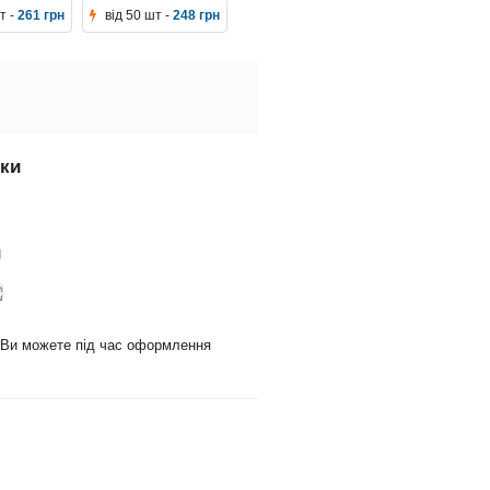
т -
261 грн
від 50 шт -
248 грн
вки
и
и Ви можете під час оформлення