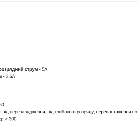
розрядний струм
- 5А
м
- 2,6А
60
 від перезарядження, від глибокого розряду, перевантаження по 
яд:
> 300