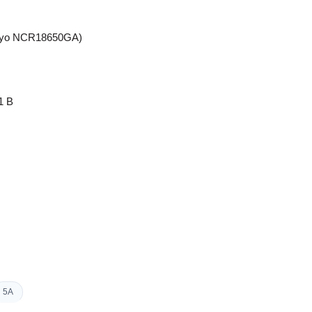
anyo NCR18650GA)
1 B
5A