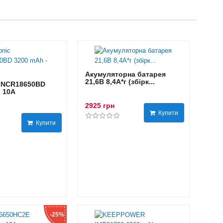
Акумуляторна батарея
21,6В 8,4A*г (збірк...
 NCR18650BD
- 10А
2925 грн
Купити
Купити
-25%