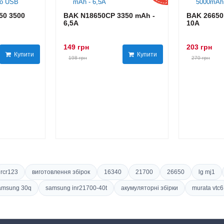
0 3500
BAK N18650CP 3350 mAh -
BAK 26650
6,5А
10А
149 грн
203 грн
Купити
Купити
198 грн
270 грн
rcr123
виготовлення збірок
16340
21700
26650
lg mj1
amsung 30q
samsung inr21700-40t
акумуляторні збірки
murata vtc6