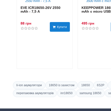
EVE ICR18650-26V 2550
KEEPPOWER 1865
mAh - 7,5 А
mAh с micro USB
88 грн
495 грн
Купити
li-ion акумулятори
18650 із захистом
18650
6S2P
перепаковка акумуляторів
inr18650
samsung 18650
s