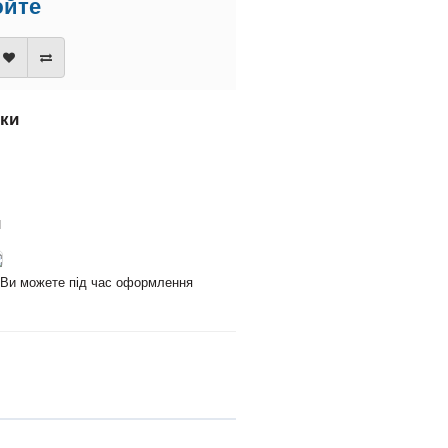
юйте
вки
и
и Ви можете під час оформлення