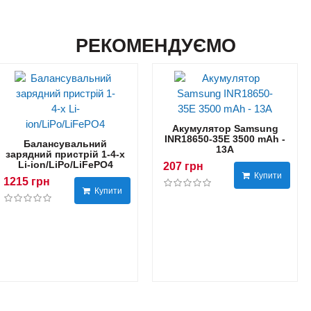
РЕКОМЕНДУЄМО
Акумулятор Samsung
INR18650-35E 3500 mAh -
Балансувальний
13А
зарядний пристрій 1-4-х
Li-ion/LiPo/LiFePO4
207 грн
Купити
1215 грн
Купити