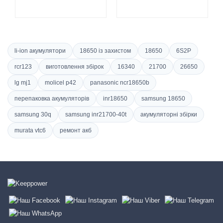
li-ion акумулятори
18650 із захистом
18650
6S2P
rcr123
виготовлення збірок
16340
21700
26650
lg mj1
molicel p42
panasonic ncr18650b
перепаковка акумуляторів
inr18650
samsung 18650
samsung 30q
samsung inr21700-40t
акумуляторні збірки
murata vtc6
ремонт акб