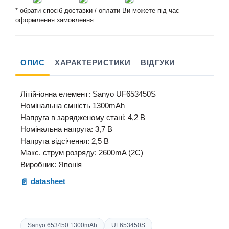
* обрати спосіб доставки / оплати Ви можете під час
оформлення замовлення
ОПИС
ХАРАКТЕРИСТИКИ
ВІДГУКИ
Літій-
іонна
елемент:
Sanyo UF653450S
Номінальна ємність
1300mAh
Напруга
в зарядженому
стані:
4,2 В
Номінальна напруга:
3,7 В
Напруга відсічення
:
2,5 В
Макс
.
струм розряду
:
2600mA (2С)
Виробник:
Японія
datasheet
Sanyo 653450 1300mAh
UF653450S