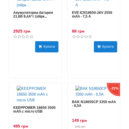
Акумуляторна батарея
EVE ICR18650-26V 2550
21,6В 8,4A*г (збірк...
mAh - 7,5 А
2925 грн
88 грн
Купити
Купити
-25%
BAK N18650CP 3350 mAh
- 6,5А
KEEPPOWER 18650 3500
mAh с micro USB
149 грн
495 грн
198 грн