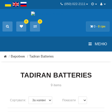
(050) 022-2111
0
0
0 -
0 грн
МЕНЮ
Виробник
Tadiran Batteries
TADIRAN BATTERIES
9 items
Сортувати:
Показати