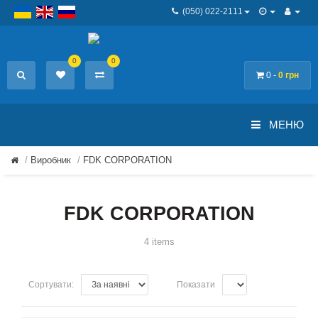
(050) 022-2111
0
0
0 -
0 грн
МЕНЮ
Виробник
FDK CORPORATION
FDK CORPORATION
4 items
Сортувати:
Показати