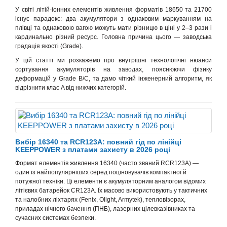
У світі літій-іонних елементів живлення форматів 18650 та 21700
існує парадокс: два акумулятори з однаковим маркуванням на
плівці та однаковою вагою можуть мати різницю в ціні у 2–3 рази і
кардинально різний ресурс. Головна причина цього — заводська
градація якості (Grade).
У цій статті
ми
розкажемо про
внутрішні технологічні нюанси
сортування
акумуляторів
на заводах, поясню
ючи
фізику
деформацій у Grade B/C, та да
мо
чіткий інженерний алгоритм, як
відрізнити клас A від нижчих категорій.
Вибір 16340 та RCR123A: повний гід по лінійці
KEEPPOWER з платами захисту в 2026 році
Формат елементів живлення 16340 (часто званий RCR123A) —
один із найпопулярніших серед поціновувачів компактної й
потужної техніки. Ці елементи є акумуляторним аналогом відомих
літієвих батарейок CR123A. Їх масово використовують у тактичних
та налобних ліхтарях (Fenix, Olight, Armytek), тепловізорах,
приладах нічного бачення (ПНБ), лазерних цілевказівниках та
сучасних системах безпеки.