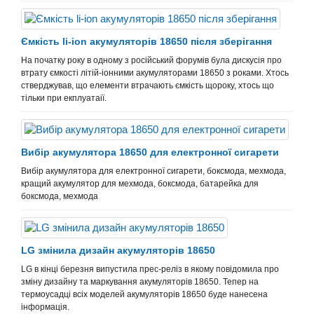
Ємкість li-ion акумуляторів 18650 після зберігання
На початку року в одному з російський форумів була дискусія про
втрату ємкості літій-іонними акумуляторами 18650 з роками. Хтось
стверджував, що елементи втрачають ємкість щороку, хтось що
тільки при екплуатаії.
Вибір акумулятора 18650 для електронної сигарети
Вибір акумулятора для електронної сигарети, боксмода, мехмода,
кращий акумулятор для мехмода, боксмода, батарейка для
боксмода, мехмода
LG змінила дизайн акумуляторів 18650
LG в кінці березня випустила прес-реліз в якому повідомила про
зміну дизайну та маркування акумуляторів 18650. Тепер на
термоусадці всіх моделей акумуляторів 18650 буде нанесена
інформація.