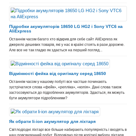
Підробки акумуляторів 18650 LG HG2 і Sony VTC6 на
AliExpress
Останнім часом багато хто відкрив для себе сайт AliExpress як
джерело дешевих товарів, які у нас в країні стоять в рази дорожче.
Але все не так гладко як здається на перший погляд...
Відмінності фейка від оригіналу серед 18650
Останнім часом у нашому побуті все частіше починають
зустрічатися слова «фейк», «репліка», «копія». Дані слова також
застосовуються до підроблених акумуляторів. Здається, як можуть
бути акумулятори підробленими?
Як обрати li-ion акумулятор для ліхтаря
Світлодіодні ліхтарі все більше набирають популярність і входять в
наш повсякденний побут. Відповідно після копіткої вибору ліхтаря