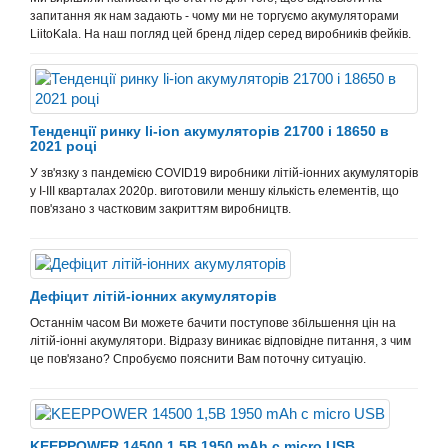
запитання як нам задають - чому ми не торгуємо акумуляторами
LiitoKala. На наш погляд цей бренд лідер серед виробників фейків.
Тенденції ринку li-ion акумуляторів 21700 і 18650 в
2021 році
У зв'язку з пандемією COVID19 виробники літій-іонних акумуляторів
у І-ІІІ кварталах 2020р. виготовили меншу кількість елементів, що
пов'язано з частковим закриттям виробництв.
Дефіцит літій-іонних акумуляторів
Останнім часом Ви можете бачити поступове збільшення цін на
літій-іонні акумулятори. Відразу виникає відповідне питання, з чим
це пов'язано? Спробуємо пояснити Вам поточну ситуацію.
KEEPPOWER 14500 1,5В 1950 mAh с micro USB