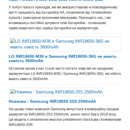
У побуті багато приладів, які ми використовуємо в повсякденному
житті працюють від батарейок АА, починаючи від телевізійних
пультів і закінчуючи кухонними міксерами. Приходить час, і ми
втомившись постійно купувати нові батарейки - починаємо
замислюватися про заміну батарейок на акумулятори.
LG INR18650-M36 и Samsung INR18650-36G не мають
ємкість 3600mAh
Останнім часом у нас стали часто питати чому ми не продаємо
акумулятори LG INR18650-M36 і Samsung INR18650-36G, які нібито
мають ємкість 3600mAh.
Новинка - Samsung INR18650-25S 2500mAh
На цьому тижні компанія Samsung випустила в комерційну продаж
акумулятор INR18650-25S 2500mAh, анонс якого був в 2018 році.
Ця модель є оновленою версією улюбленого багатьма споживачами
INR18650-25R.