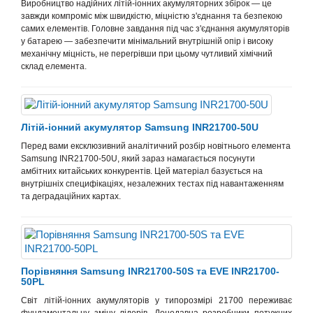
Виробництво надійних літій-іонних акумуляторних збірок — це
завжди компроміс між швидкістю, міцністю з'єднання та безпекою
самих елементів. Головне завдання під час з'єднання
акумуляторів
у батарею — забезпечити мінімальний внутрішній опір і високу
механічну міцність, не перегрівши при цьому чутливий хімічний
склад
елемента
.
Літій-іонний акумулятор Samsung INR21700-50U
Перед вами ексклюзивний аналітичний розбір новітнього елемента
Samsung INR21700-50U, який зараз намагається посунути
амбітних китайських конкурентів. Цей матеріал базується на
внутрішніх специфікаціях, незалежних тестах під навантаженням
та деградаційних картах.
Порівняння Samsung INR21700-50S та EVE INR21700-
50PL
Світ літій-іонних акумуляторів у типорозмірі 21700 переживає