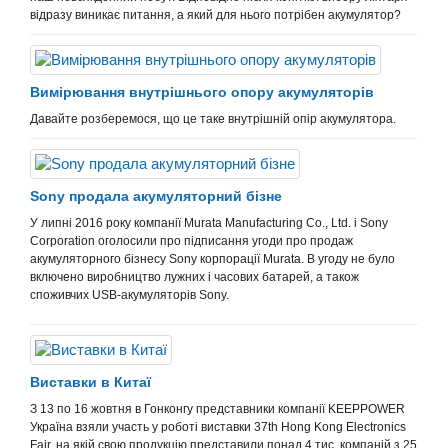
відразу виникає питання, а який для нього потрібен акумулятор?
Вимірювання внутрішнього опору акумуляторів
Давайте розберемося, що це таке внутрішній опір акумулятора.
Sony продала акумуляторний бізне
У липні 2016 року компанії Murata Manufacturing Co., Ltd. і Sony
Corporation оголосили про підписання угоди про продаж
акумуляторного бізнесу Sony корпорації Murata. В угоду не було
включено виробництво лужних і часових батарей, а також
споживчих USB-акумуляторів Sony.
Виставки в Китаї
З 13 по 16 жовтня в Гонконгу представники компанії KEEPPOWER
Україна взяли участь у роботі виставки 37th Hong Kong Electronics
Fair, на якій свою продукцію представили понад 4 тис. компаній з 25