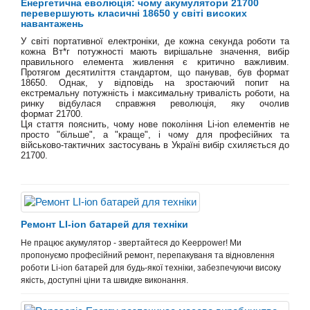
Енергетична еволюція: чому акумулятори 21700
перевершують класичні 18650 у світі високих
навантажень
У світі портативної електроніки, де кожна секунда роботи та
кож
на
Вт*г
потужності мають вирішальне значення, вибір
правильного елемента живлення є критично важливим.
Протягом десятиліття стандартом, що панував, був формат
18650. Однак, у відповідь на зростаючий попит на
екстремальну потужність і максимальну тривалість роботи, на
ринку відбулася справжня революція, яку очолив
формат
21700
.
Ця стаття пояснить, чому нове покоління Li-ion елементів не
просто "більше", а "краще", і чому для професійних та
військово-тактичних застосувань в Україні вибір схиляється до
21700.
Ремонт LI-ion батарей для техніки
Не працює акумулятор - звертайтеся до Keeppower! Ми
пропонуємо професійний ремонт, перепакуваня та відновлення
роботи Li-ion батарей для будь-якої техніки, забезпечуючи високу
якість, доступні ціни та швидке виконання.