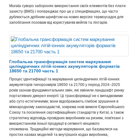
Murata суворо забороняє використання своїх елементів без плати
захисту (BMS) і попереджає про це у специфікаціях, що часто
дублюється дрібним шрифтом на нових версіях термоусадок для
запобігання позовам від користувачів вейпів та ліхтарів.
Глобальна трансформація систем маркування
циліндричних літій-іонних акумуляторів форматів
18650 та 21700 часть 1
Процес ідентифікації та маркування циліндричних літій-іонних
акумуляторів типорозмірів 18650 та 21700 у період 2024–2025
років зазнав фундаментальних змін, які змінили ландшафт ринку
портативних джерел енергії. Ці трансформації не є випадковими
або суто естетичними; вони відображають глибокі зрушення в
міжнародному законодавстві, зокрема нові вимоги Європейського
Союзу та посилення сертифікаційних стандартів у Китаї, а також
стратегічну відповідь провідних виробників на ризики, пов'язані з
використанням їхньої продукції в сегменті кінцевого
споживача.
Традиційні методи маркування, що базувалися на
простих назвах моделей та внутрішніх кодах виробника,