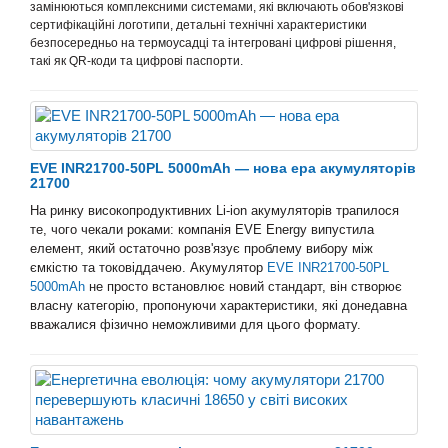
замінюються комплексними системами, які включають обов'язкові
сертифікаційні логотипи, детальні технічні характеристики
безпосередньо на термоусадці та інтегровані цифрові рішення,
такі як QR-коди та цифрові паспорти.
EVE INR21700-50PL 5000mAh — нова ера акумуляторів
21700
На ринку високопродуктивних Li-ion акумуляторів трапилося
те, чого чекали роками: компанія EVE Energy випустила
елемент, який остаточно розв'язує проблему вибору між
єм
к
істю та токовіддачею. Акумулятор
EVE INR21700-50PL
5000mAh
не просто встановлює новий стандарт, він створює
власну категорію, пропонуючи характеристики, які донедавна
вважалися фізично неможливими для цього формату.