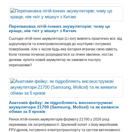
Перепаковка літій-іонних акумуляторів: чому це
краще, ніж «кіт у мішку» з Китаю
Сьогодні літій-іонні акумулятори (Li-ion) живлять практично все: від
шурупокрутів та електровелосипедів до ноутбуків і потужних
повербанків. Але з часом будь-яка батарея втрачає свою єм
к
ість.
Коли техніка починає розряджатися за лічені хвилини, постає
дилема: купити новий акумулятор чи замовити послугу
перепаковки?
Анатомія фейку: як підробляють високострумові
акумулятори 21700 (Samsung, Molicel) та як виявити
обман за 5 кроків
Ринок літій-іонних акумуляторів формату 21700 у 2026 році
переживає пік затребуваності. Шалений попит з боку виробників
FPV-дронів, потужного електротранспорту та систем автономного