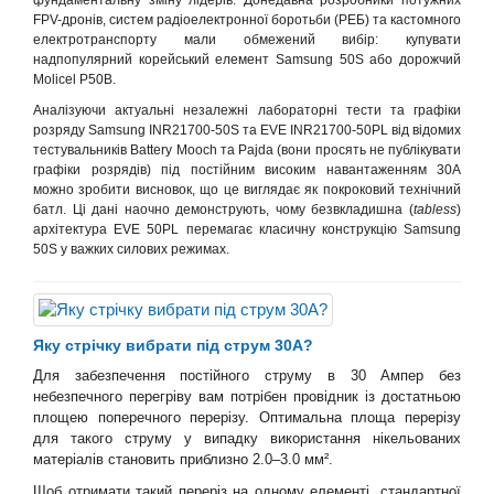
фундаментальну зміну лідерів. Донедавна розробники потужних
FPV-дронів, систем радіоелектронної боротьби (РЕБ) та кастомного
електротранспорту мали обмежений вибір: купувати
надпопулярний корейський елемент Samsung 50S або дорожчий
Molicel P50B.
Аналізуючи актуальні незалежні лабораторні тести та графіки
розряду
Samsung INR21700-50S та EVE INR21700-50PL
від відомих
тестувальників Battery Mooch та Pajda (вони просять не публікувати
графіки розрядів) під постійним високим навантаженням 30А
можно зробити висновок, що це виглядає як покроковий технічний
батл. Ці дані наочно демонструють, чому безвкладишна (
tabless
)
архітектура EVE 50PL перемагає класичну конструкцію Samsung
50S у важких силових режимах.
Яку стрічку вибрати під струм 30А?
Для забезпечення постійного струму в 30 Ампер без
небезпечного перегріву вам потрібен провідник із достатньою
площею поперечного перерізу. Оптимальна площа перерізу
для такого струму у випадку використання нікельованих
матеріалів становить приблизно 2.0–3.0 мм².
Щоб отримати такий переріз на одному елементі, стандартної