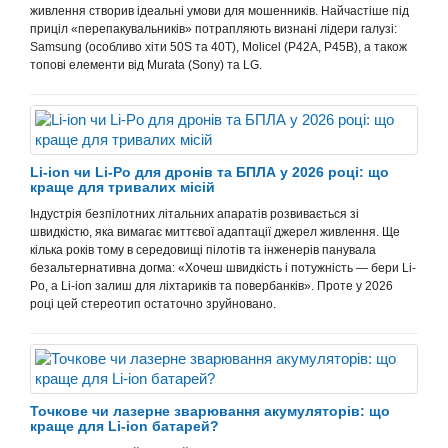
живлення створив ідеальні умови для мошенників. Найчастіше під
приціл «перепакувальників» потрапляють визнані лідери галузі:
Samsung (особливо хіти 50S та 40T), Molicel (P42A, P45B), а також
топові елементи від Murata (Sony) та LG.
Li-ion чи Li-Po для дронів та БПЛА у 2026 році: що
краще для тривалих місій
Індустрія безпілотних літальних апаратів розвивається зі
швидкістю, яка вимагає миттєвої адаптації джерел живлення. Ще
кілька років тому в середовищі пілотів та інженерів панувала
безальтернативна догма: «Хочеш швидкість і потужність — бери Li-
Po, а Li-ion залиш для ліхтариків та повербанків». Проте у 2026
році цей стереотип остаточно зруйновано.
Точкове чи лазерне зварювання акумуляторів: що
краще для Li-ion батарей?