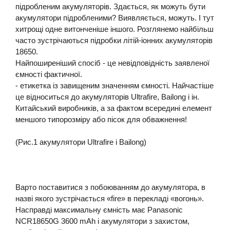
підробленим акумуляторів. Здається, як можуть бути
акумулятори підробленими? Виявляється, можуть. І тут
хитрощі одне витонченіше іншого. Розглянемо найбільш
часто зустрічаються підробки літій-іонних акумуляторів
18650.
Найпоширеніший спосіб - це невідповідність заявленої
ємності фактичної.
- етикетка із завищеним значенням ємності. Найчастіше
це відноситься до акумуляторів Ultrafire, Bailong і ін.
Китайський виробників, а за фактом всередині елемент
меншого типорозміру або пісок для обважнення!
(Рис.1 акумулятори Ultrafire і Bailong)
Варто поставитися з побоюванням до акумулятора, в
назві якого зустрічається «fire» в перекладі «вогонь».
Насправді максимальну ємність має Panasonic
NCR18650G 3600 mAh і акумулятори з захистом,