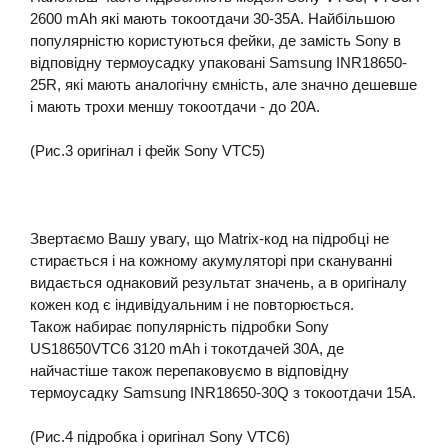
2600 mAh які мають токоотдачи 30-35А. Найбільшою
популярністю користуються фейки, де замість Sony в
відповідну термоусадку упаковані Samsung INR18650-
25R, які мають аналогічну ємність, але значно дешевше
і мають трохи меншу токоотдачи - до 20А.
(Рис.3 оригінал і фейк Sony VTC5)
Звертаємо Вашу увагу, що Matrix-код на підробці не
стирається і на кожному акумуляторі при скануванні
видається однаковий результат значень, а в оригіналу
кожен код є індивідуальним і не повторюється.
Також набирає популярність підробки Sony
US18650VTC6 3120 mAh і токотдачей 30А, де
найчастіше також перепаковуємо в відповідну
термоусадку Samsung INR18650-30Q з токоотдачи 15А.
(Рис.4 підробка і оригінал Sony VTC6)