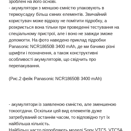
зроблені на його основі.
- акумулятори з меншою ємністю упаковують в
термоусадку більш ємних елементів. Звичайний
користувач може відразу не помітити підробку, а
розкриється вона тільки при проведенні тестування на
спеціальному пристрої, але і воно не завжди зможе
допомогти. На фото наведено приклад підробки
Panasonic NCR18650B 3400 mAh, де ми бачимо різні
шрифти і позначення, а також конструктивні
особливості акумуляторів, що свідчить про
перепакування.
(Рис.2 фейк Panasonic NCR18650B 3400 mAh)
- акумулятори із заявленою ємністю, але зменшеною
токоотдачи. Оскільки цей вид елементів дуже
затребуваний останнім часом, то відповідно тут їх
найбільша кількість.
Найбільш часто підробляють моделі Sony VTC5, VTC5A