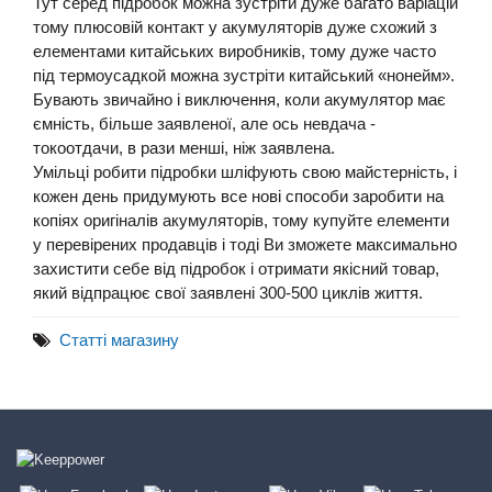
Тут серед підробок можна зустріти дуже багато варіацій
тому плюсовій контакт у акумуляторів дуже схожий з
елементами китайських виробників, тому дуже часто
під термоусадкой можна зустріти китайський «нонейм».
Бувають звичайно і виключення, коли акумулятор має
ємність, більше заявленої, але ось невдача -
токоотдачи, в рази менші, ніж заявлена.
Умільці робити підробки шліфують свою майстерність, і
кожен день придумують все нові способи заробити на
копіях оригіналів акумуляторів, тому купуйте елементи
у перевірених продавців і тоді Ви зможете максимально
захистити себе від підробок і отримати якісний товар,
який відпрацює свої заявлені 300-500 циклів життя.
Статті магазину